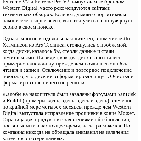
Extreme V2 и Extreme Pro V2, выпускаемые брендом
Western Digital, часто рекомендуются сайтами
технических обзоров. Если вы думали о портативном
накопителе, скорее всего, вы наткнулись на популярную
серию в своем поиске.
Однако многие владельцы накопителей, в том числе Ли
Хатчинсон из Ars Technica, столкнулись с проблемой,
когда диски, казалось бы, стерли данные и стали
нечитаемыми. Ли видел, как два диска заполнились
примерно наполовину, прежде чем появились ошибки
чтения и записи. Отключение и повторное подключение
показало, что диск не отформатирован и пуст. Очистка и
форматирование ничего не решили.
Жалобы на накопители были завалены форумами SanDisk
и Reddit (примеры здесь, здесь, здесь и здесь) в течение
по крайней мере четырех месяцев, прежде чем Western
Digital выпустила исправление прошивки в конце Может.
Страница для продуктов с заявлениями об обновлении,
поставляемых в настоящее время, не затрагивается. Но
компания никогда не обращала внимания на заявления
клиентов о потере данных.