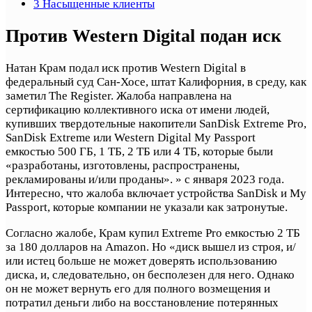
3
Насыщенные клиенты
Против Western Digital подан иск
Натан Крам подал иск против Western Digital в
федеральный суд Сан-Хосе, штат Калифорния, в среду, как
заметил The Register. Жалоба направлена ​​на
сертификацию коллективного иска от имени людей,
купивших твердотельные накопители SanDisk Extreme Pro,
SanDisk Extreme или Western Digital My Passport
емкостью 500 ГБ, 1 ТБ, 2 ТБ или 4 ТБ, которые были
«разработаны, изготовлены, распространены,
рекламированы и/или проданы». » с января 2023 года.
Интересно, что жалоба включает устройства SanDisk и My
Passport, которые компании не указали как затронутые.
Согласно жалобе, Крам купил Extreme Pro емкостью 2 ТБ
за 180 долларов на Amazon. Но «диск вышел из строя, и/
или истец больше не может доверять использованию
диска, и, следовательно, он бесполезен для него. Однако
он не может вернуть его для полного возмещения и
потратил деньги либо на восстановление потерянных