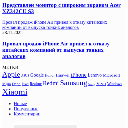
Представлен монитор с широким экраном Acer
XZ342CU S3
Провал продаж iPhone Air привел к отказу китайских
компаний от выпуска тонких аналогов
28.11.2025
Провал продаж iPhone Air привел к отказу
китайских компаний от выпуска тонких
аналогов
МЕТКИ
Apple
iPhone
Google
Lenovo
Huawei
Microsoft
Honor
ASUS
Samsung
Redmi
Vivo
Realme
Oppo
Windows
Mijia
Pixel
Sony
Xiaomi
Новые
Популярные
Комментарии