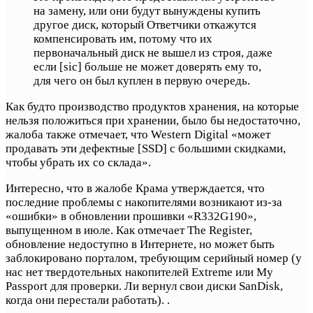
на замену, или они будут вынуждены купить
другое диск, который Ответчики откажутся
компенсировать им, потому что их
первоначальный диск не вышел из строя, даже
если [sic] больше не может доверять ему то,
для чего он был куплен в первую очередь.
Как будто производство продуктов хранения, на которые
нельзя положиться при хранении, было бы недостаточно,
жалоба также отмечает, что Western Digital «может
продавать эти дефектные [SSD] с большими скидками,
чтобы убрать их со склада».
Интересно, что в жалобе Крама утверждается, что
последние проблемы с накопителями возникают из-за
«ошибки» в обновлении прошивки «R332G190»,
выпущенном в июле. Как отмечает The Register,
обновление недоступно в Интернете, но может быть
заблокировано порталом, требующим серийный номер (у
нас нет твердотельных накопителей Extreme или My
Passport для проверки. Ли вернул свои диски SanDisk,
когда они перестали работать). .