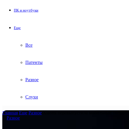
ПК и ноутбуки
Еще
Все
Патенты
Разное
Слухи
Главная
/
Еще
/
Разное
/
Xiaomi перевыпустила мобильный твердот
Разное