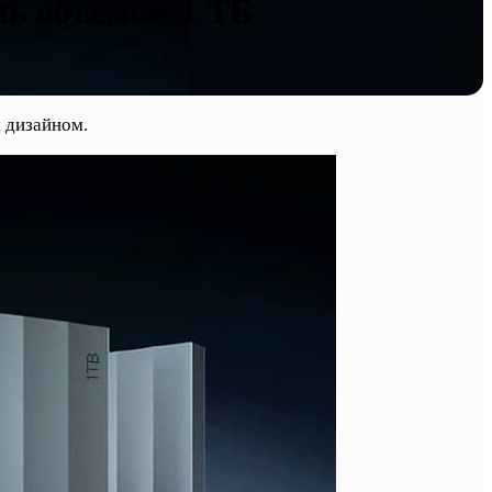
ь объемом 1 ТБ
 дизайном.