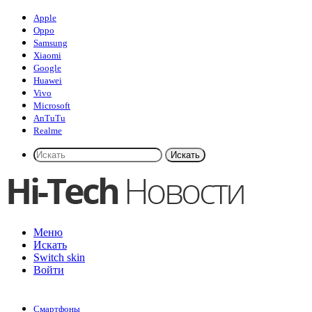
Apple
Oppo
Samsung
Xiaomi
Google
Huawei
Vivo
Microsoft
AnTuTu
Realme
Искать
Меню
Искать
Switch skin
Войти
Смартфоны