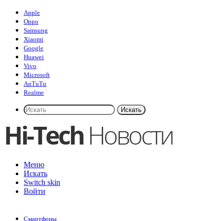
Apple
Oppo
Samsung
Xiaomi
Google
Huawei
Vivo
Microsoft
AnTuTu
Realme
Искать
Меню
Искать
Switch skin
Войти
Смартфоны