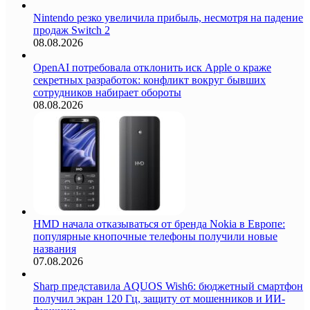
Nintendo резко увеличила прибыль, несмотря на падение
продаж Switch 2
08.08.2026
OpenAI потребовала отклонить иск Apple о краже
секретных разработок: конфликт вокруг бывших
сотрудников набирает обороты
08.08.2026
HMD начала отказываться от бренда Nokia в Европе:
популярные кнопочные телефоны получили новые
названия
07.08.2026
Sharp представила AQUOS Wish6: бюджетный смартфон
получил экран 120 Гц, защиту от мошенников и ИИ-