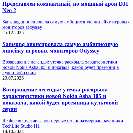
Представлен компактный, но мощный дрон DJI
Neo 2
Samsung анонсировала самую амбициозную линейку игровых
мониторов Odyssey
25.12.2025
Samsung анонсировала самую амбициозную
линейку игровых мониторов Odyssey
Возвращение легенды: утечка раскрыла характеристики
новой Nokia Asha 305 и показала, какой будет преемница
культовой серии
29.07.2026
Возвращение легенды: утечка раскрыла
характеристики новой Nokia Asha 305 и
показала, какой будет преемница культовой
серии
Realme выпускает свои первые полноразмерные наушники
TechLife Studio H1
14.10.2024