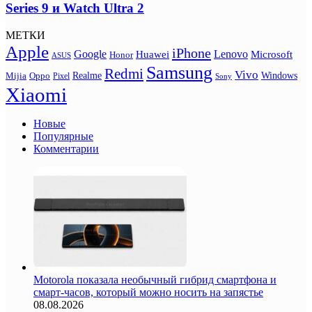
Series 9 и Watch Ultra 2
МЕТКИ
Apple
iPhone
Google
Lenovo
Huawei
Microsoft
Honor
ASUS
Samsung
Redmi
Vivo
Realme
Oppo
Windows
Mijia
Pixel
Sony
Xiaomi
Новые
Популярные
Комментарии
Motorola показала необычный гибрид смартфона и
смарт-часов, который можно носить на запястье
08.08.2026