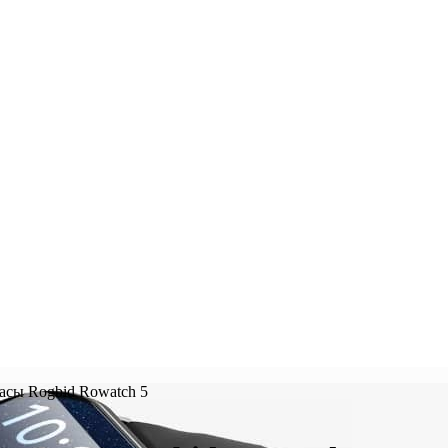
асы Rogbid Rowatch 5