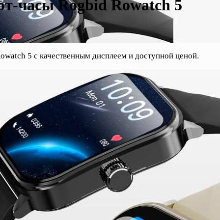
т-часы Rogbid Rowatch 5
owatch 5 с качественным дисплеем и доступной ценой.