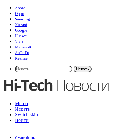
Apple
Oppo
Samsung
Xiaomi
Google
Huawei
Vivo
Microsoft
AnTuTu
Realme
Искать
Меню
Искать
Switch skin
Войти
Смартфоны