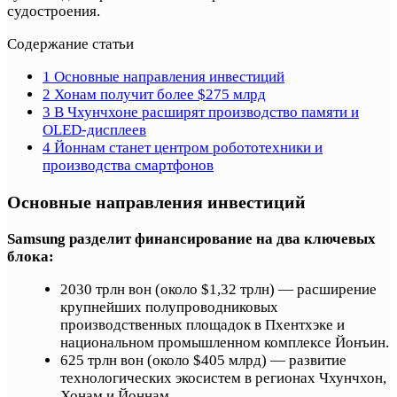
судостроения.
Содержание статьи
1
Основные направления инвестиций
2
Хонам получит более $275 млрд
3
В Чхунчхоне расширят производство памяти и
OLED-дисплеев
4
Йоннам станет центром робототехники и
производства смартфонов
Основные направления инвестиций
Samsung разделит финансирование на два ключевых
блока:
2030 трлн вон (около $1,32 трлн) — расширение
крупнейших полупроводниковых
производственных площадок в Пхентхэке и
национальном промышленном комплексе Йонъин.
625 трлн вон (около $405 млрд) — развитие
технологических экосистем в регионах Чхунчхон,
Хонам и Йоннам.