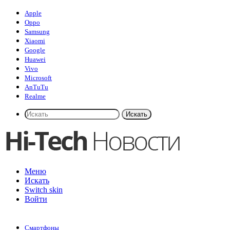
Apple
Oppo
Samsung
Xiaomi
Google
Huawei
Vivo
Microsoft
AnTuTu
Realme
Искать
Меню
Искать
Switch skin
Войти
Смартфоны