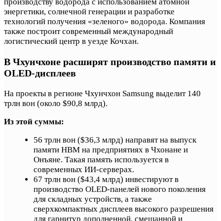
производству водорода с использованием атомной
энергетики, солнечной генерации и разработке
технологий получения «зеленого» водорода. Компания
также построит современный международный
логистический центр в уезде Кочхан.
В Чхунчхоне расширят производство памяти и
OLED-дисплеев
На проекты в регионе Чхунчхон Samsung выделит 140
трлн вон (около $90,8 млрд).
Из этой суммы:
56 трлн вон ($36,3 млрд) направят на выпуск
памяти HBM на предприятиях в Чхонане и
Онъяне. Такая память используется в
современных ИИ-серверах.
67 трлн вон ($43,4 млрд) инвестируют в
производство OLED-панелей нового поколения
для складных устройств, а также
сверхкомпактных дисплеев высокого разрешения
для гарнитур дополненной, смешанной и