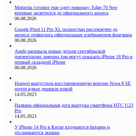
Motorola готовит еще одну новинку: Edge 70 Neo
впервые засветился до официального анонса
06.08.2026
Google Pixel 11 Pro XL полностью рассекречен до
анонса: появились официальные изображения флагмана
06.08.2026
Apple раскрыла новые детали сентябрьской
презентации: именно там могут показать iPhone 18 Pro и
первый складной iPhone
06.08.2026
Huawei выпустила восстановленную версию Nova 8 SE
почти вдвое дешевле новой
14.05.2023
Названа официальная дата выпуска смартфона HTC U23
Pro
14.05.2023
У iPhone 14 Pro в Китае вздуваются батареи и
отслаиваются экраны