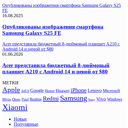
Опубликованы изображения смартфона Samsung Galaxy S25
FE
16.08.2025
Опубликованы изображения смартфона
Samsung Galaxy S25 FE
Acer представила бюджетный 8-дюймовый планшет A210 с
Android 14 и ценой от $80
01.06.2026
Acer представила бюджетный 8-дюймовый
планшет A210 с Android 14 и ценой от $80
МЕТКИ
Apple
iPhone
Google
Lenovo
Huawei
Microsoft
Honor
ASUS
Samsung
Redmi
Vivo
Realme
Oppo
Windows
Mijia
Pixel
Sony
Xiaomi
Новые
Популярные