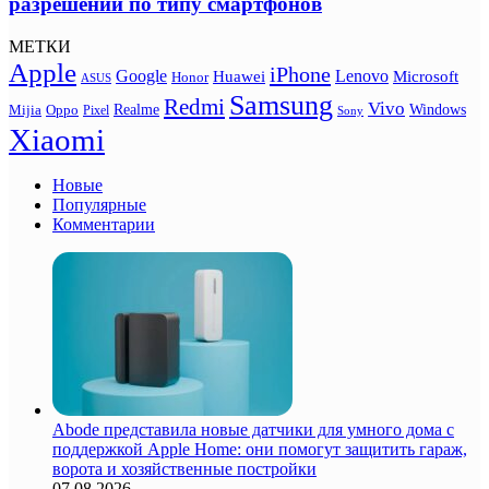
разрешений по типу смартфонов
МЕТКИ
Apple
iPhone
Google
Lenovo
Huawei
Microsoft
Honor
ASUS
Samsung
Redmi
Vivo
Realme
Oppo
Windows
Mijia
Pixel
Sony
Xiaomi
Новые
Популярные
Комментарии
Abode представила новые датчики для умного дома с
поддержкой Apple Home: они помогут защитить гараж,
ворота и хозяйственные постройки
07.08.2026