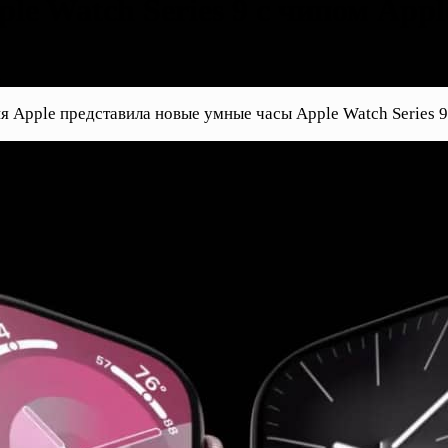
e Watch Series 9 с чипом Appl
я Apple представила новые умные часы Apple Watch Series 9