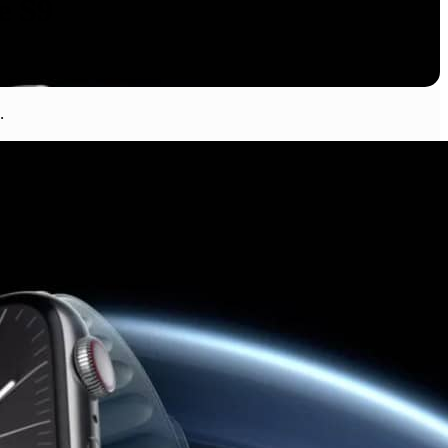
e S9
.