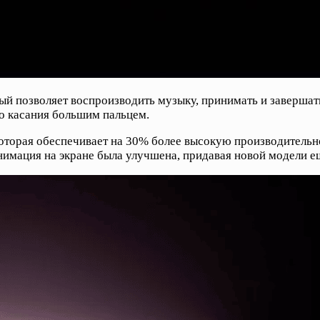
ый позволяет воспроизводить музыку, принимать и завершать
о касания большим пальцем.
 которая обеспечивает на 30% более высокую производитель
нимация на экране была улучшена, придавая новой модели е