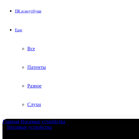
ПК и ноутбуки
Еще
Все
Патенты
Разное
Слухи
Главная
/
Носимые устройства
/
Представлены смарт-часы Apple Wa
Носимые устройства