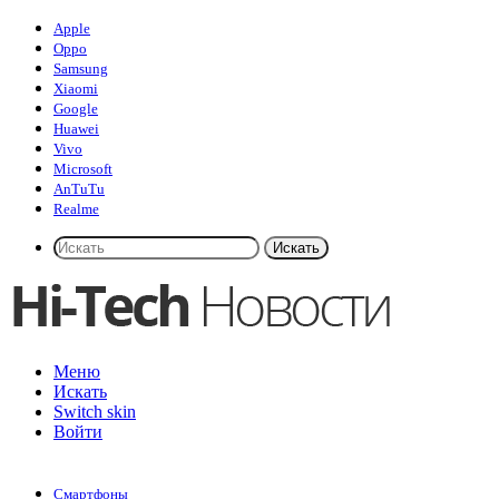
Apple
Oppo
Samsung
Xiaomi
Google
Huawei
Vivo
Microsoft
AnTuTu
Realme
Искать
Меню
Искать
Switch skin
Войти
Смартфоны