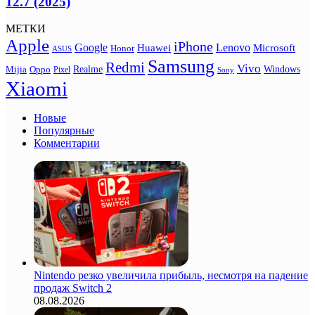
12.7 (2025)
МЕТКИ
Apple
iPhone
Google
Lenovo
Huawei
Microsoft
Honor
ASUS
Samsung
Redmi
Vivo
Realme
Oppo
Windows
Mijia
Pixel
Sony
Xiaomi
Новые
Популярные
Комментарии
Nintendo резко увеличила прибыль, несмотря на падение
продаж Switch 2
08.08.2026