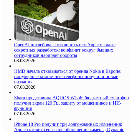
OpenAI потребовала отклонить иск Apple о краже
секретных разработок: конфликт вокруг бывших
сотрудников набирает обороты
08.08.2026
HMD начала отказываться от бренда Nokia в Европе:
популярные кнопочные телефоны получили новые
названия
07.08.2026
Sharp представила AQUOS Wish6: бюджетный смартфон
получил экран 120 Гц, защиту от мошенников и ИИ-
функции
07.08.2026
iPhone 18 Pro получит три долгожданных изменения:
Apple готовит серьезное обновление камеры, Dynamic