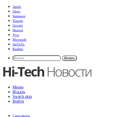
Apple
Oppo
Samsung
Xiaomi
Google
Huawei
Vivo
Microsoft
AnTuTu
Realme
Искать
Меню
Искать
Switch skin
Войти
Смартфоны