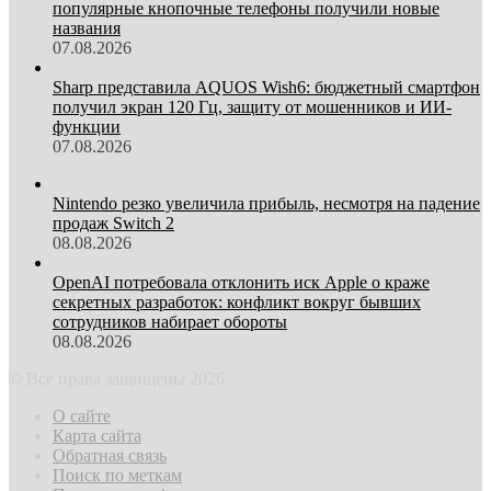
популярные кнопочные телефоны получили новые
названия
07.08.2026
Sharp представила AQUOS Wish6: бюджетный смартфон
получил экран 120 Гц, защиту от мошенников и ИИ-
функции
07.08.2026
Nintendo резко увеличила прибыль, несмотря на падение
продаж Switch 2
08.08.2026
OpenAI потребовала отклонить иск Apple о краже
секретных разработок: конфликт вокруг бывших
сотрудников набирает обороты
08.08.2026
© Все права защищены 2026
О сайте
Карта сайта
Обратная связь
Поиск по меткам