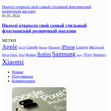
Huawei открыла свой самый стильный флагманский
розничный магазин
01.01.2024
Huawei открыла свой самый стильный
флагманский розничный магазин
МЕТКИ
Apple
iPhone
Google
Lenovo
Huawei
Microsoft
Honor
ASUS
Samsung
Redmi
Vivo
Realme
Oppo
Windows
Mijia
Pixel
Sony
Xiaomi
Новые
Популярные
Комментарии