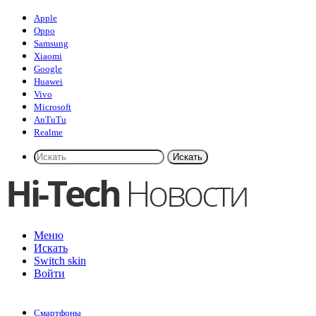
Apple
Oppo
Samsung
Xiaomi
Google
Huawei
Vivo
Microsoft
AnTuTu
Realme
Искать
Меню
Искать
Switch skin
Войти
Смартфоны