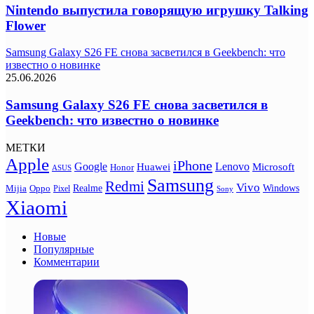
Nintendo выпустила говорящую игрушку Talking
Flower
Samsung Galaxy S26 FE снова засветился в Geekbench: что
известно о новинке
25.06.2026
Samsung Galaxy S26 FE снова засветился в
Geekbench: что известно о новинке
МЕТКИ
Apple
iPhone
Google
Lenovo
Huawei
Microsoft
Honor
ASUS
Samsung
Redmi
Vivo
Realme
Oppo
Windows
Mijia
Pixel
Sony
Xiaomi
Новые
Популярные
Комментарии