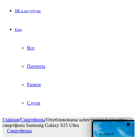
ПК и ноутбуки
Еще
Все
Патенты
Разное
Слухи
Главная
/
Смартфоны
/
Опубликованы качественные рендеры
смартфона Samsung Galaxy S25 Ultra
Смартфоны