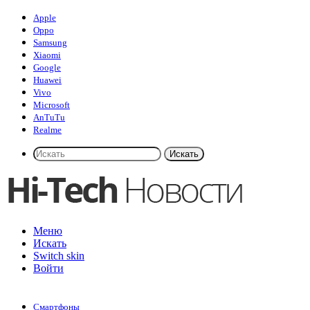
Apple
Oppo
Samsung
Xiaomi
Google
Huawei
Vivo
Microsoft
AnTuTu
Realme
Искать
Меню
Искать
Switch skin
Войти
Смартфоны