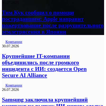
30.07.2026
Тим Кук сообщил о помощи
пострадавшим: Apple направит
пожертвование после разрушительного
землетрясения в Японии
Компании
30.07.2026
Крупнейшие IT-компании
объединились после громкого
инцидента с ИИ: создается Open
Secure AI Alliance
Компании
26.07.2026
Samsung заключила крупнейший
контракт на выпуск ИИ-чипов: сделка