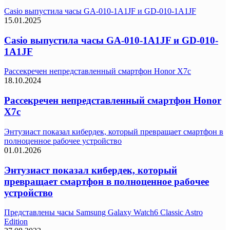
Casio выпустила часы GA-010-1A1JF и GD-010-1A1JF
15.01.2025
Casio выпустила часы GA-010-1A1JF и GD-010-
1A1JF
Рассекречен непредставленный смартфон Honor X7c
18.10.2024
Рассекречен непредставленный смартфон Honor
X7c
Энтузиаст показал кибердек, который превращает смартфон в
полноценное рабочее устройство
01.01.2026
Энтузиаст показал кибердек, который
превращает смартфон в полноценное рабочее
устройство
Представлены часы Samsung Galaxy Watch6 Classic Astro
Edition