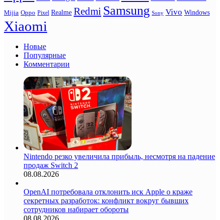
Samsung
Redmi
Vivo
Realme
Oppo
Windows
Mijia
Pixel
Sony
Xiaomi
Новые
Популярные
Комментарии
Nintendo резко увеличила прибыль, несмотря на падение
продаж Switch 2
08.08.2026
OpenAI потребовала отклонить иск Apple о краже
секретных разработок: конфликт вокруг бывших
сотрудников набирает обороты
08.08.2026