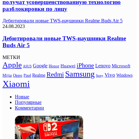
получат усовершенствованную технологию
разблокировки по лицу
Дебютировали новые TWS-наушники Realme Buds Air 5
24.08.2023
Дебютировали новые TWS-наушники Realme
Buds Air 5
МЕТКИ
Apple
iPhone
Google
Lenovo
Huawei
Microsoft
Honor
ASUS
Samsung
Redmi
Vivo
Realme
Oppo
Windows
Mijia
Pixel
Sony
Xiaomi
Новые
Популярные
Комментарии