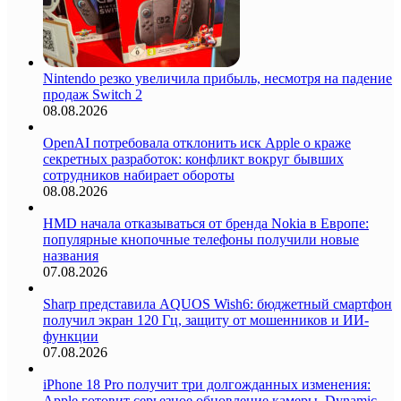
Nintendo резко увеличила прибыль, несмотря на падение
продаж Switch 2
08.08.2026
OpenAI потребовала отклонить иск Apple о краже
секретных разработок: конфликт вокруг бывших
сотрудников набирает обороты
08.08.2026
HMD начала отказываться от бренда Nokia в Европе:
популярные кнопочные телефоны получили новые
названия
07.08.2026
Sharp представила AQUOS Wish6: бюджетный смартфон
получил экран 120 Гц, защиту от мошенников и ИИ-
функции
07.08.2026
iPhone 18 Pro получит три долгожданных изменения:
Apple готовит серьезное обновление камеры, Dynamic