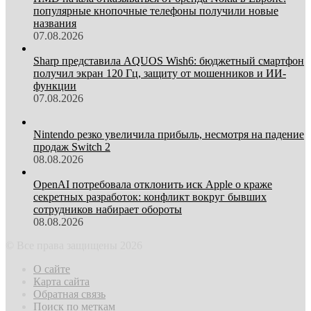
популярные кнопочные телефоны получили новые
названия
07.08.2026
Sharp представила AQUOS Wish6: бюджетный смартфон
получил экран 120 Гц, защиту от мошенников и ИИ-
функции
07.08.2026
Nintendo резко увеличила прибыль, несмотря на падение
продаж Switch 2
08.08.2026
OpenAI потребовала отклонить иск Apple о краже
секретных разработок: конфликт вокруг бывших
сотрудников набирает обороты
08.08.2026
© Все права защищены 2026
О сайте
Карта сайта
Обратная связь
Поиск по меткам