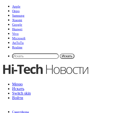
Apple
Oppo
Samsung
Xiaomi
Google
Huawei
Vivo
Microsoft
AnTuTu
Realme
Искать
Меню
Искать
Switch skin
Войти
Смартфоны