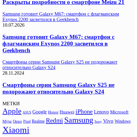
Раскрыты подробности о смартфоне Meizu 21
Samsung готовит Galaxy M67: смартфон с флагманским
Exynos 2200 засветился в Geekbench
10.07.2026
Samsung готовит Galaxy M67: смартфон с
флагманским Exynos 2200 засветился в
Geekbench
Смартфоны серии Samsung Galaxy S25 не подорожают
относительно Galaxy S24
28.11.2024
Смартфоны серии Samsung Galaxy S25 не
подорожают относительно Galaxy S24
МЕТКИ
Apple
iPhone
Google
Lenovo
Huawei
Microsoft
Honor
ASUS
Samsung
Redmi
Vivo
Realme
Oppo
Windows
Mijia
Pixel
Sony
Xiaomi