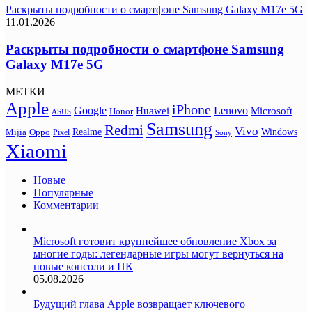
Раскрыты подробности о смартфоне Samsung Galaxy M17e 5G
11.01.2026
Раскрыты подробности о смартфоне Samsung
Galaxy M17e 5G
МЕТКИ
Apple
iPhone
Google
Lenovo
Huawei
Microsoft
Honor
ASUS
Samsung
Redmi
Vivo
Realme
Oppo
Windows
Mijia
Pixel
Sony
Xiaomi
Новые
Популярные
Комментарии
Microsoft готовит крупнейшее обновление Xbox за
многие годы: легендарные игры могут вернуться на
новые консоли и ПК
05.08.2026
Будущий глава Apple возвращает ключевого