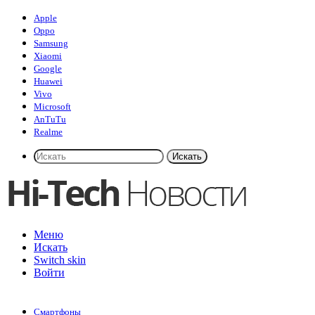
Apple
Oppo
Samsung
Xiaomi
Google
Huawei
Vivo
Microsoft
AnTuTu
Realme
Искать
Меню
Искать
Switch skin
Войти
Смартфоны