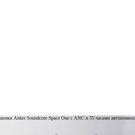
ники Anker Soundcore Space One с ANC и 55 часами автономно