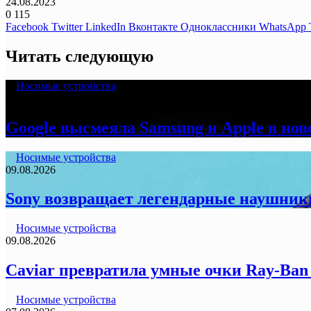
24.08.2023
0
115
Facebook
Twitter
LinkedIn
Вконтакте
Одноклассники
WhatsApp
Читать следующую
Носимые устройства
09.08.2026
Google высмеяла Samsung и Apple в ново
Носимые устройства
09.08.2026
Sony возвращает легендарные наушник
Носимые устройства
09.08.2026
Caviar превратила умные очки Ray-Ban 
Носимые устройства