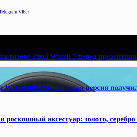
Telegram
Viber
м тизере Pixel Watch 5 перед презентац
и WH-1000XM4, но новая версия получил
в роскошный аксессуар: золото, серебро