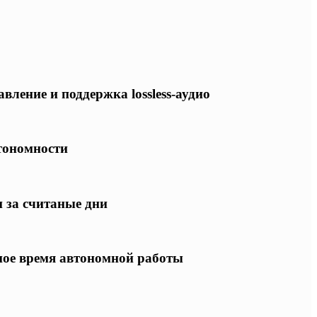
ление и поддержка lossless-аудио
втономности
 за считаные дни
ное время автономной работы