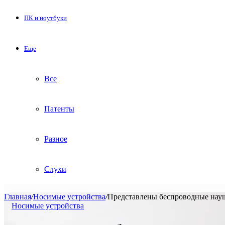
ПК и ноутбуки
Еще
Все
Патенты
Разное
Слухи
Главная
/
Носимые устройства
/
Представлены беспроводные науш
Носимые устройства