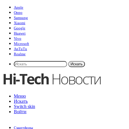
Apple
Oppo
Samsung
Xiaomi
Google
Huawei
Vivo
Microsoft
AnTuTu
Realme
Искать
Меню
Искать
Switch skin
Войти
Смартфоны