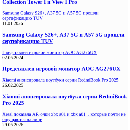
Collection Tower I и View I Pro
Samsung Galaxy S26+, A37 5G и A57 5G прошли
сертификацию TUV
11.01.2026
Samsung Galaxy S26+, A37 5G и A57 5G прошли
сертификацию TUV
Представлен игровой монитор AOC AG276UX
02.05.2024
Представлен игровой монитор AOC AG276UX
Xiaomi анонсировала ноутбуки серии RedmiBook Pro 2025
26.02.2025
Xiaomi анонсировала ноутбуки серии RedmiBook
Pro 2025
Xreal показала AR-очки xbx a01 и xbx a01+, которые почти не
ощущаются на лице
29.05.2026