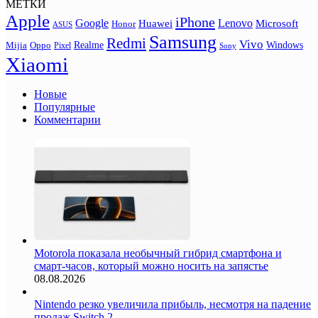
МЕТКИ
Apple
iPhone
Google
Lenovo
Huawei
Microsoft
Honor
ASUS
Samsung
Redmi
Vivo
Realme
Oppo
Windows
Mijia
Pixel
Sony
Xiaomi
Новые
Популярные
Комментарии
Motorola показала необычный гибрид смартфона и
смарт-часов, который можно носить на запястье
08.08.2026
Nintendo резко увеличила прибыль, несмотря на падение
продаж Switch 2