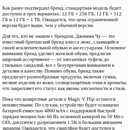
Как ранее подтвердил бренд, стандартная модель будет
доступна в трех вариантах: 12 ГБ + 256 ГБ, 12 ГБ + 512
ГБ и 12 ГБ + 1 ТБ. Ожидается, что цена ограниченной
версии будет выше, чем у обычной версии.
Для тех, кто не знаком с брендом, Джимми Чу — это
известный британский бренд класса люкс, славящийся
своей исключительной обувью и аксессуарами. Основное
внимание бренд уделяет женской обуви, предлагая
широкий ассортимент — от элегантных туфель до
стильных сандалий, все с безупречным вниманием к
деталям и качеству. Помимо обуви, бренд также
предлагает разнообразные продукты, включая сумки,
мелкие изделия из кожи, солнцезащитные очки и ароматы,
что закрепляет его статус как иконы элегантности и стиля.
Пока что конкретные детали о Magic V Flip остаются
неизвестными. По слухам, устройство будет оснащено
батареей емкостью 4800 мАч с поддержкой быстрой
зарядки мощностью 66 Вт, основной камерой на 50 Мп с
OIS, дисплеем с разрешением 1.5K и большим внешним
экраном. Ожидается, что смартфон будет доступен в