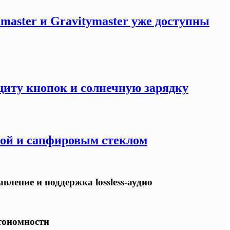
master и Gravitymaster уже доступны
щиту кнопок и солнечную зарядку
кой и сапфировым стеклом
ление и поддержка lossless-аудио
втономности