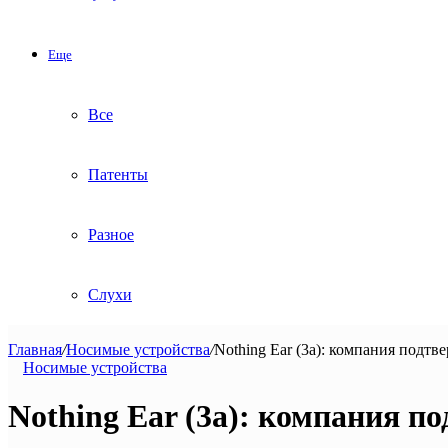
Еще
Все
Патенты
Разное
Слухи
Главная
/
Носимые устройства
/
Nothing Ear (3a): компания подт
Носимые устройства
Nothing Ear (3a): компания 