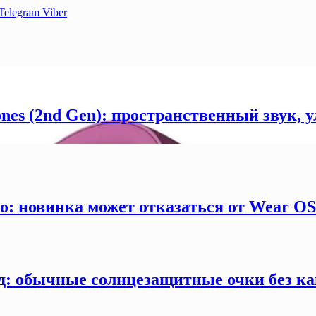
Telegram
Viber
ones (2nd Gen): пространственный звук,
ro: новинка может отказаться от Wear O
д: обычные солнцезащитные очки без ка