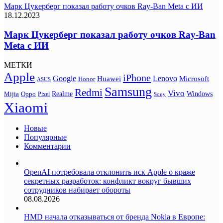
Марк Цукерберг показал работу очков Ray-Ban Meta с ИИ
18.12.2023
Марк Цукерберг показал работу очков Ray-Ban
Meta с ИИ
МЕТКИ
Apple
iPhone
Google
Lenovo
Huawei
Microsoft
Honor
ASUS
Samsung
Redmi
Vivo
Realme
Oppo
Windows
Mijia
Pixel
Sony
Xiaomi
Новые
Популярные
Комментарии
OpenAI потребовала отклонить иск Apple о краже
секретных разработок: конфликт вокруг бывших
сотрудников набирает обороты
08.08.2026
HMD начала отказываться от бренда Nokia в Европе: