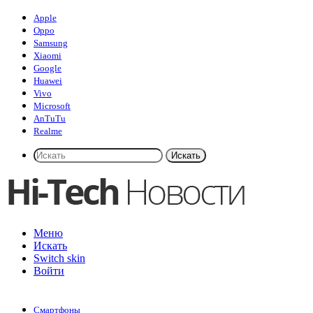
Apple
Oppo
Samsung
Xiaomi
Google
Huawei
Vivo
Microsoft
AnTuTu
Realme
Искать
Меню
Искать
Switch skin
Войти
Смартфоны