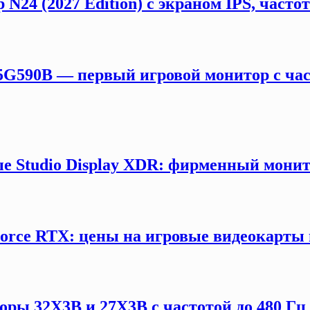
 N24 (2027 Edition) с экраном IPS, част
5G590B — первый игровой монитор с час
е Studio Display XDR: фирменный монит
orce RTX: цены на игровые видеокарты 
ы 32X3B и 27X3B с частотой до 480 Гц 