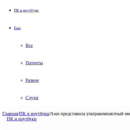
ПК и ноутбуки
Еще
Все
Патенты
Разное
Слухи
Главная
/
ПК и ноутбуки
/
Asus представила ультракомпактный м
ПК и ноутбуки