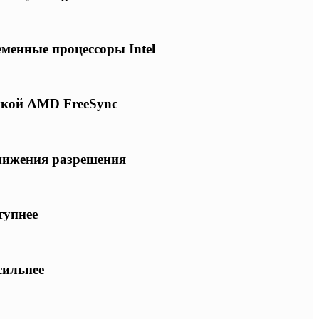
еменные процессоры Intel
ржкой AMD FreeSync
снижения разрешения
тупнее
сильнее