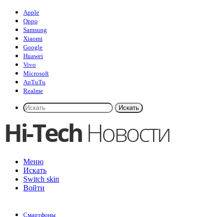
Apple
Oppo
Samsung
Xiaomi
Google
Huawei
Vivo
Microsoft
AnTuTu
Realme
Искать
Меню
Искать
Switch skin
Войти
Смартфоны