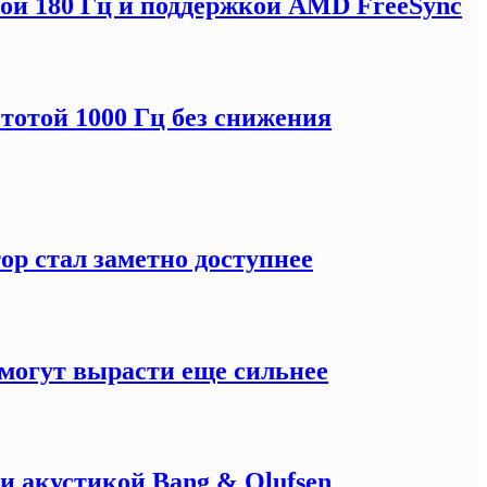
отой 180 Гц и поддержкой AMD FreeSync
тотой 1000 Гц без снижения
ор стал заметно доступнее
могут вырасти еще сильнее
и акустикой Bang & Olufsen