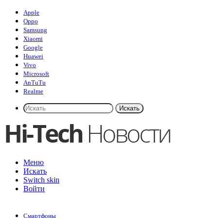
Apple
Oppo
Samsung
Xiaomi
Google
Huawei
Vivo
Microsoft
AnTuTu
Realme
Искать
Меню
Искать
Switch skin
Войти
Смартфоны