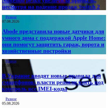
Nintendo резко увеличила прибыль,
несмотря на падение продаж Switch 2
Разное
07.08.2026
Abode представила новые датчики для
умного дома с поддержкой Apple Home:
они помогут защитить гараж, ворота и
хозяйственные постройки
Разное
07.08.2026
В Украине вводят новые правила для
смартфонов: власти решили взять под
контроль все IMEI-коды
Разное
05.08.2026