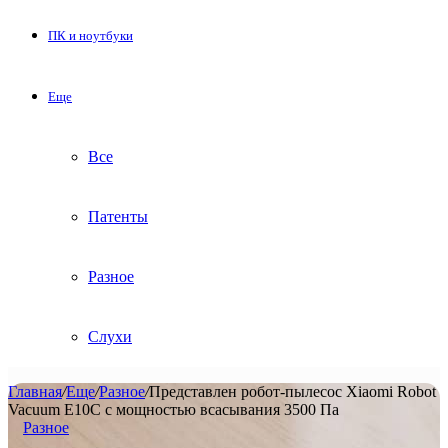
ПК и ноутбуки
Еще
Все
Патенты
Разное
Слухи
Главная
/
Еще
/
Разное
/
Представлен робот-пылесос Xiaomi Robot
Vacuum E10C с мощностью всасывания 3500 Па
Разное