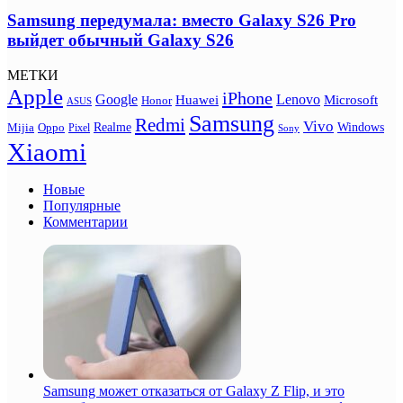
Samsung передумала: вместо Galaxy S26 Pro
выйдет обычный Galaxy S26
МЕТКИ
Apple
iPhone
Google
Lenovo
Huawei
Microsoft
Honor
ASUS
Samsung
Redmi
Vivo
Realme
Oppo
Windows
Mijia
Pixel
Sony
Xiaomi
Новые
Популярные
Комментарии
Samsung может отказаться от Galaxy Z Flip, и это