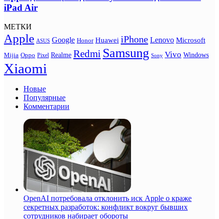
iPad Air
МЕТКИ
Apple
iPhone
Google
Lenovo
Huawei
Microsoft
Honor
ASUS
Samsung
Redmi
Vivo
Realme
Oppo
Windows
Mijia
Pixel
Sony
Xiaomi
Новые
Популярные
Комментарии
OpenAI потребовала отклонить иск Apple о краже
секретных разработок: конфликт вокруг бывших
сотрудников набирает обороты