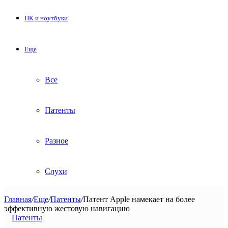
ПК и ноутбуки
Еще
Все
Патенты
Разное
Слухи
Главная
/
Еще
/
Патенты
/
Патент Apple намекает на более
эффективную жестовую навигацию
Патенты