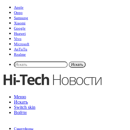
Apple
Oppo
Samsung
Xiaomi
Google
Huawei
Vivo
Microsoft
AnTuTu
Realme
Искать
Меню
Искать
Switch skin
Войти
Смартфоны