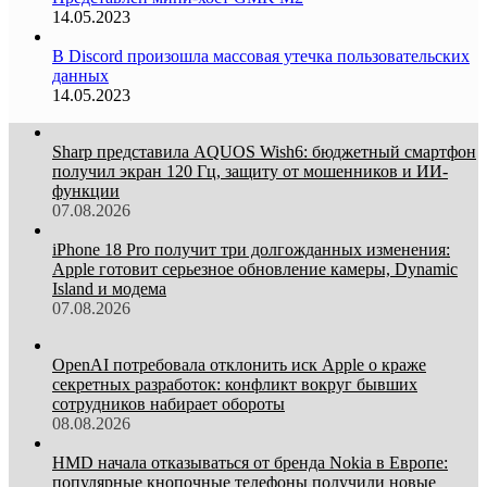
14.05.2023
В Discord произошла массовая утечка пользовательских
данных
14.05.2023
Sharp представила AQUOS Wish6: бюджетный смартфон
получил экран 120 Гц, защиту от мошенников и ИИ-
функции
07.08.2026
iPhone 18 Pro получит три долгожданных изменения:
Apple готовит серьезное обновление камеры, Dynamic
Island и модема
07.08.2026
OpenAI потребовала отклонить иск Apple о краже
секретных разработок: конфликт вокруг бывших
сотрудников набирает обороты
08.08.2026
HMD начала отказываться от бренда Nokia в Европе:
популярные кнопочные телефоны получили новые