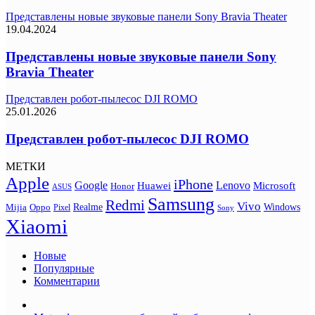
Представлены новые звуковые панели Sony Bravia Theater
19.04.2024
Представлены новые звуковые панели Sony
Bravia Theater
Представлен робот-пылесос DJI ROMO
25.01.2026
Представлен робот-пылесос DJI ROMO
МЕТКИ
Apple
iPhone
Google
Lenovo
Huawei
Microsoft
Honor
ASUS
Samsung
Redmi
Vivo
Realme
Oppo
Windows
Mijia
Pixel
Sony
Xiaomi
Новые
Популярные
Комментарии