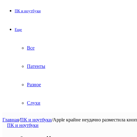
ПК и ноутбуки
Еще
Все
Патенты
Разное
Слухи
Главная
/
ПК и ноутбуки
/
Apple крайне неудачно разместила кно
ПК и ноутбуки