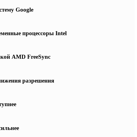
стему Google
еменные процессоры Intel
ржкой AMD FreeSync
снижения разрешения
тупнее
сильнее