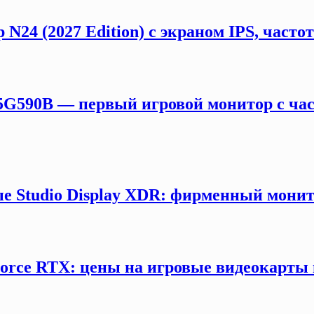
 N24 (2027 Edition) с экраном IPS, част
5G590B — первый игровой монитор с час
е Studio Display XDR: фирменный монит
orce RTX: цены на игровые видеокарты 