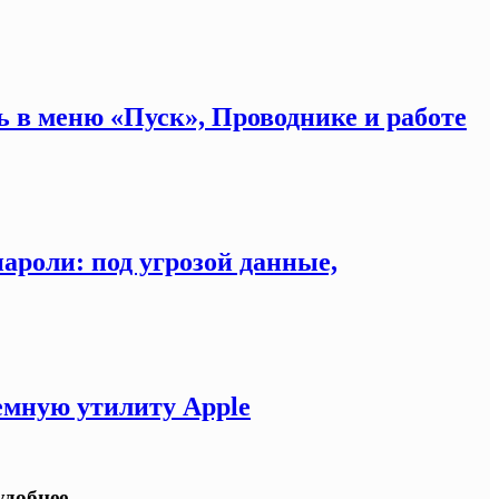
сь в меню «Пуск», Проводнике и работе
ароли: под угрозой данные,
емную утилиту Apple
удобнее