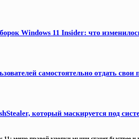
борок Windows 11 Insider: что изменило
зователей самостоятельно отдать свои п
hStealer, который маскируется под сист
s 11: меню правой кнопки мыши станет быстрее и 