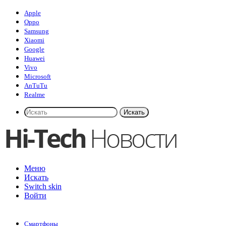
Apple
Oppo
Samsung
Xiaomi
Google
Huawei
Vivo
Microsoft
AnTuTu
Realme
Искать
Меню
Искать
Switch skin
Войти
Смартфоны