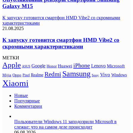
Galaxy M15
К запуску готовится смартфон HMD Vibe2 со скромными
характеристиками
21.08.2025
К запуску готовится смартфон HMD Vibe2 со
скромными характеристиками
МЕТКИ
Apple
iPhone
Google
Lenovo
Huawei
Microsoft
Honor
ASUS
Samsung
Redmi
Vivo
Realme
Oppo
Windows
Mijia
Pixel
Sony
Xiaomi
Новые
Популярные
Комментарии
Пользователи Windows 11 заподозрили Microsoft в
слежке: что на самом деле происходит
06.08.2026