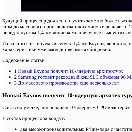
Будущий процессор должен получить заметно более высоки
этом до массового производства таких чипов еще далеко. 
перед запуском 1,4-нм линии компания успеет выпустить 
Из-за этого тестируемый сейчас 1,4-нм Exynos, вероятно
характеристики уже выглядят весьма амбициозно.
Содержание статьи
1
Новый Exynos получит 10-ядерную архитектуру
2
Samsung готовит рекордный кэш SLC объемом 96 М
3
До массового производства еще несколько лет
Новый Exynos получит 10-ядерную архитектур
Согласно утечке, чип оснащен 10-ядерным CPU-кластером
В состав процессора войдут:
два высокопроизводительных Prime-ядра с частото