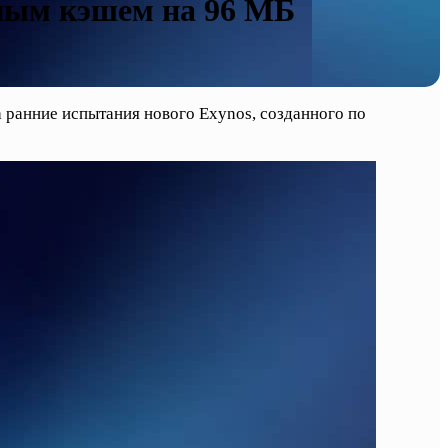
мным кэшем на 96 МБ
 ранние испытания нового Exynos, созданного по