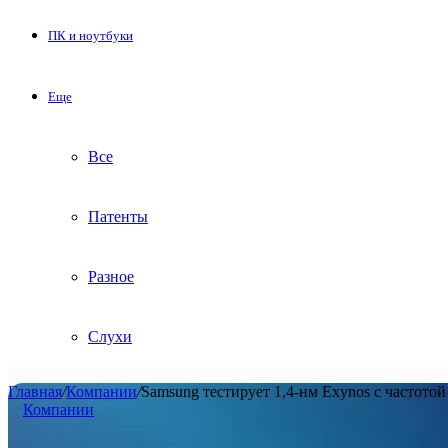
ПК и ноутбуки
Еще
Все
Патенты
Разное
Слухи
Главная
/
Компании
/
Samsung тестирует 1,4-нм Exynos с частото
Компании