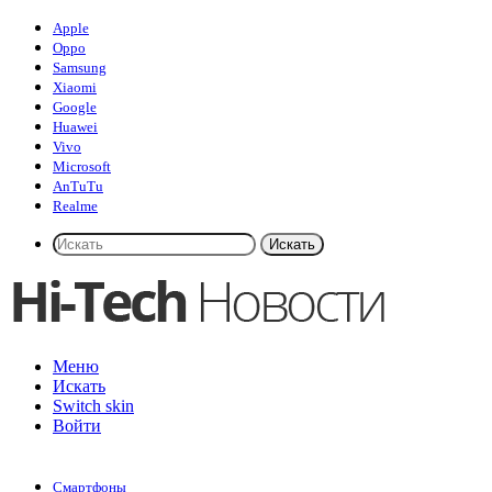
Apple
Oppo
Samsung
Xiaomi
Google
Huawei
Vivo
Microsoft
AnTuTu
Realme
Искать
Меню
Искать
Switch skin
Войти
Смартфоны