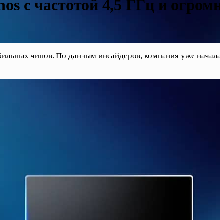
nos с частотой 4,5 ГГц и огро
бильных чипов. По данным инсайдеров, компания уже начала