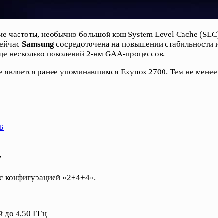
е частоты, необычно большой кэш System Level Cache (SLC
Сейчас
Samsung
сосредоточена на повышении стабильности и
еще несколько поколений 2-нм GAA-процессов.
, не является ранее упоминавшимся Exynos 2700. Тем не м
Б
у
 с конфигурацией «2+4+4».
й до 4,50 ГГц