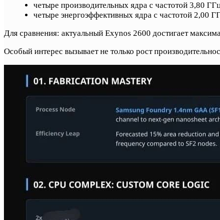
четыре производительных ядра с частотой 3,80 ГГ
четыре энергоэффективных ядра с частотой 2,00 Г
Для сравнения: актуальный Exynos 2600 достигает максима
Особый интерес вызывает не только рост производительност