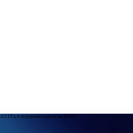
й 4,5 ГГц и огромным кэшем на 96 МБ