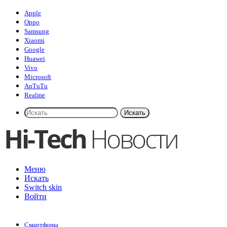
Apple
Oppo
Samsung
Xiaomi
Google
Huawei
Vivo
Microsoft
AnTuTu
Realme
Искать
Меню
Искать
Switch skin
Войти
Смартфоны