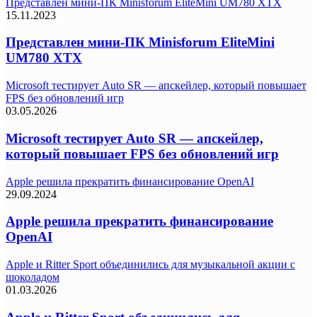
Представлен мини-ПК Minisforum EliteMini UM780 XTX
15.11.2023
Представлен мини-ПК Minisforum EliteMini
UM780 XTX
Microsoft тестирует Auto SR — апскейлер, который повышает
FPS без обновлений игр
03.05.2026
Microsoft тестирует Auto SR — апскейлер,
который повышает FPS без обновлений игр
Apple решила прекратить финансирование OpenAI
29.09.2024
Apple решила прекратить финансирование
OpenAI
Apple и Ritter Sport объединились для музыкальной акции с
шоколадом
01.03.2026