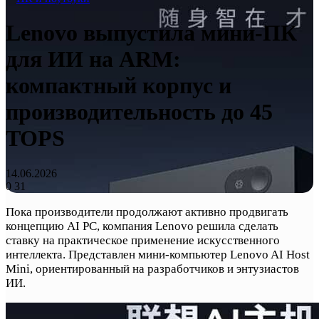
Lenovo выпустила мини-ПК
для ИИ на ARM:
компактный корпус и
производительность до 45
TOPS
14.06.2026
0
31
Пока производители продолжают активно продвигать
концепцию AI PC, компания Lenovo решила сделать
ставку на практическое применение искусственного
интеллекта. Представлен мини-компьютер Lenovo AI Host
Mini, ориентированный на разработчиков и энтузиастов
ИИ.