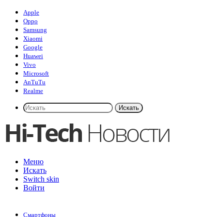
Apple
Oppo
Samsung
Xiaomi
Google
Huawei
Vivo
Microsoft
AnTuTu
Realme
Искать
Меню
Искать
Switch skin
Войти
Смартфоны