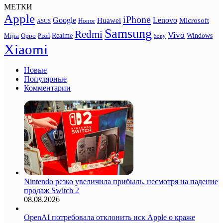
МЕТКИ
Apple
iPhone
Google
Lenovo
Huawei
Microsoft
Honor
ASUS
Samsung
Redmi
Vivo
Realme
Oppo
Windows
Mijia
Pixel
Sony
Xiaomi
Новые
Популярные
Комментарии
Nintendo резко увеличила прибыль, несмотря на падение
продаж Switch 2
08.08.2026
OpenAI потребовала отклонить иск Apple о краже