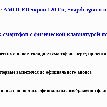
G: AMOLED-экран 120 Гц, Snapdragon и ш
y: смартфон с физической клавиатурой п
известно о новом складном смартфоне перед презент
 впервые засветился до официального анонса
о анонса: появились официальные изображения фла