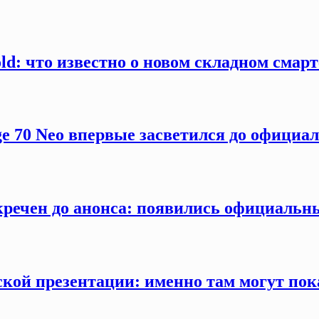
old: что известно о новом складном смар
ge 70 Neo впервые засветился до официа
секречен до анонса: появились официаль
кой презентации: именно там могут пока