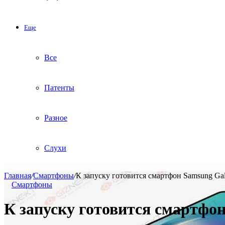
Еще
Все
Патенты
Разное
Слухи
Главная
/
Смартфоны
/
К запуску готовится смартфон Samsung Ga
Смартфоны
К запуску готовится смартфо