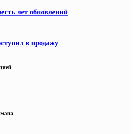
есть лет обновлений
оступил в продажу
ацией
гмана