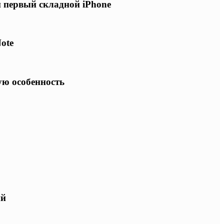
и первый складной iPhone
ote
ую особенность
ий