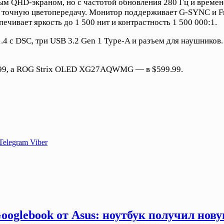
D-экраном, но с частотой обновления 280 Гц и временем 
и точную цветопередачу. Монитор поддерживает G-SYNC и Fr
чивает яркость до 1 500 нит и контрастность 1 500 000:1.
.4 с DSC, три USB 3.2 Gen 1 Type-A и разъем для наушников
9, а ROG Strix OLED XG27AQWMG — в $599.99.
Telegram
Viber
ooglebook от Asus: ноутбук получил нов