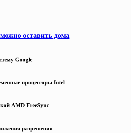
 можно оставить дома
стему Google
еменные процессоры Intel
ржкой AMD FreeSync
снижения разрешения