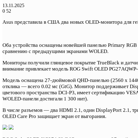
13.11.2025
0
52
Asus представила в США два новых OLED-монитора для
Оба устройства оснащены новейшей панелью Primary RGB 
сравнению с предыдущими экранами WOLED.
Мониторы получили глянцевое покрытие TrueBlack и датчик 
внимание привлекает модель ROG Swift OLED PG27AQWP-W 
Модель оснащена 27-дюймовой QHD-панелью (2560 х 1440)
отклика — всего 0.02 мс (GtG). Монитор поддерживает Dis
цветового пространства DCI-P3, имеет сертификацию VESA 
WOLED-панели достигали 1 300 нит).
В числе разъемов — два HDMI 2.1, один DisplayPort 2.1, 
OLED Care Pro защищает экран от выгорания.