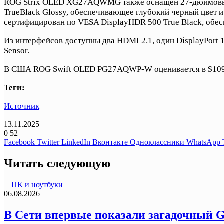
ROG Strix OLED XG27AQWMG также оснащен 27-дюймовым QH
TrueBlack Glossy, обеспечивающее глубокий черный цвет 
сертифицирован по VESA DisplayHDR 500 True Black, обеспе
Из интерфейсов доступны два HDMI 2.1, один DisplayPort 1
Sensor.
В США ROG Swift OLED PG27AQWP-W оценивается в $109
Теги:
Источник
13.11.2025
0
52
Facebook
Twitter
LinkedIn
Вконтакте
Одноклассники
WhatsApp
Читать следующую
ПК и ноутбуки
06.08.2026
В Сети впервые показали загадочный G