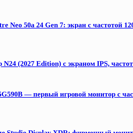
e Neo 50a 24 Gen 7: экран с частотой 12
 N24 (2027 Edition) с экраном IPS, част
5G590B — первый игровой монитор с час
е Studio Display XDR: фирменный монит