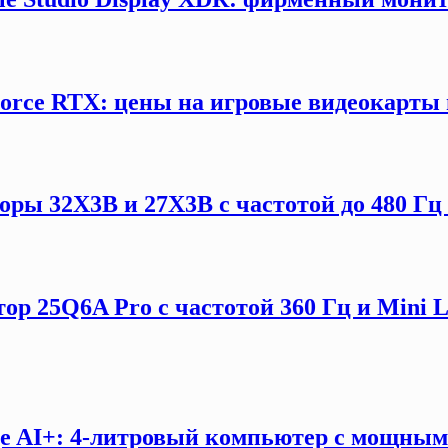
orce RTX: цены на игровые видеокарты 
ы 32X3B и 27X3B с частотой до 480 Гц 
ор 25Q6A Pro с частотой 360 Гц и Mini 
e AI+: 4-литровый компьютер с мощны