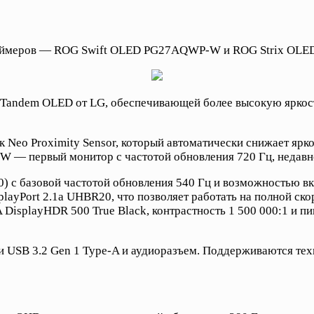
 геймеров — ROG Swift OLED PG27AQWP-W и ROG Strix O
Tandem OLED от LG, обеспечивающей более высокую яркост
Neo Proximity Sensor, который автоматически снижает яркос
— первый монитор с частотой обновления 720 Гц, недавно
 с базовой частотой обновления 540 Гц и возможностью в
playPort 2.1a UHBR20, что позволяет работать на полной ск
DisplayHDR 500 True Black, контрастность 1 500 000:1 и пи
три USB 3.2 Gen 1 Type-A и аудиоразъем. Поддерживаются те