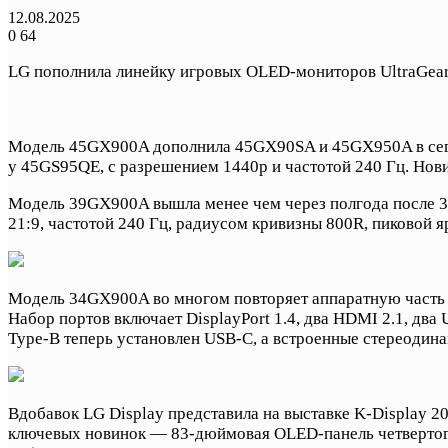
12.08.2025
0
64
LG пополнила линейку игровых OLED-мониторов UltraGear 
Модель 45GX900A дополнила 45GX90SA и 45GX950A в сегме
у 45GS95QE, с разрешением 1440p и частотой 240 Гц. Нови
Модель 39GX900A вышла менее чем через полгода после 
21:9, частотой 240 Гц, радиусом кривизны 800R, пиковой 
Модель 34GX900A во многом повторяет аппаратную часть 3
Набор портов включает DisplayPort 1.4, два HDMI 2.1, два 
Type-B теперь установлен USB-C, а встроенные стереодин
Вдобавок LG Display представила на выставке K-Display 2
ключевых новинок — 83-дюймовая OLED-панель четвертого