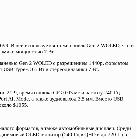
9. В ней используется та же панель Gen 2 WOLED, что и
намики мощностью 7 Вт.
 панелью Gen 2 WOLED с разрешением 1440p, форматом
т USB Type-C 65 Вт и стереодинамики 7 Вт.
21:9, время отклика GtG 0.03 мс и частоту 240 Гц.
Port Alt Mode, а также аудиовыход 3.5 мм. Вместо USB
около $1055.
 малого форматов, а также автомобильные дисплеи. Среди
-дюймовый OLED-монитор (540 Гц в QHD и до 720 Гц в