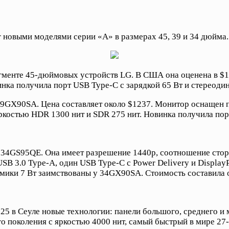
новыми моделями серии «A» в размерах 45, 39 и 34 дюйма.
нте 45-дюймовых устройств LG. В США она оценена в $169
нка получила порт USB Type-C с зарядкой 65 Вт и стереоди
39GX90SA. Цена составляет около $1237. Монитор оснащен
яркостью HDR 1300 нит и SDR 275 нит. Новинка получила пор
4GS95QE. Она имеет разрешение 1440p, соотношение сторон 
USB 3.0 Type-A, один USB Type-C с Power Delivery и Display
амики 7 Вт заимствованы у 34GX90SA. Стоимость составила 
025 в Сеуле новые технологии: панели большого, среднего и
 поколения с яркостью 4000 нит, самый быстрый в мире 27