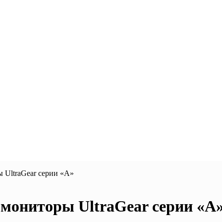
UltraGear серии «A»
мониторы UltraGear серии «A