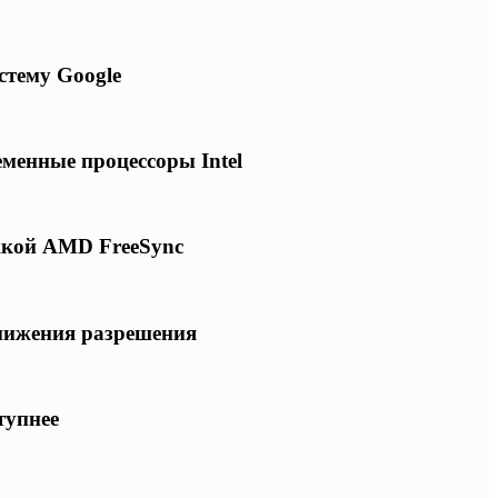
стему Google
еменные процессоры Intel
ржкой AMD FreeSync
снижения разрешения
тупнее