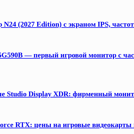
 N24 (2027 Edition) с экраном IPS, част
5G590B — первый игровой монитор с час
е Studio Display XDR: фирменный монит
orce RTX: цены на игровые видеокарты 