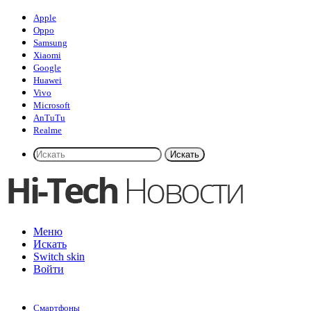
Apple
Oppo
Samsung
Xiaomi
Google
Huawei
Vivo
Microsoft
AnTuTu
Realme
Искать
Меню
Искать
Switch skin
Войти
Смартфоны