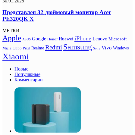
30.01.2025
Представлен 32-дюймовый монитор Acer
PE320QK X
МЕТКИ
Apple
iPhone
Google
Lenovo
Huawei
Microsoft
Honor
ASUS
Samsung
Redmi
Vivo
Realme
Oppo
Windows
Mijia
Pixel
Sony
Xiaomi
Новые
Популярные
Комментарии