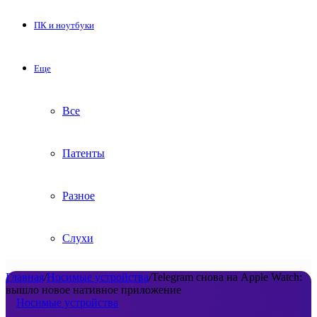
ПК и ноутбуки
Еще
Все
Патенты
Разное
Слухи
Главная
/
Носимые устройства
/
Telegram снова на Apple Watch:
вышло новое нативное приложение
Носимые устройства