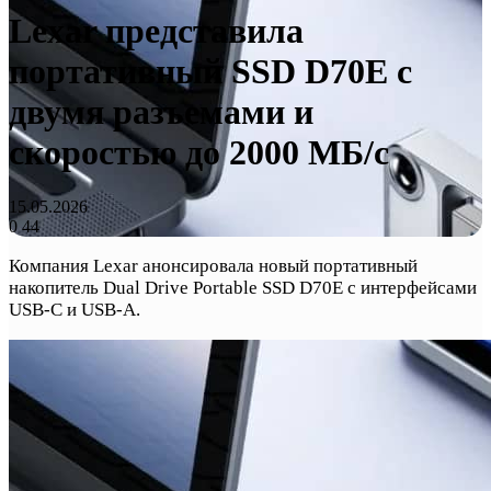
Lexar представила
портативный SSD D70E с
двумя разъемами и
скоростью до 2000 МБ/с
15.05.2026
0
44
Компания Lexar анонсировала новый портативный
накопитель Dual Drive Portable SSD D70E с интерфейсами
USB-C и USB-A.