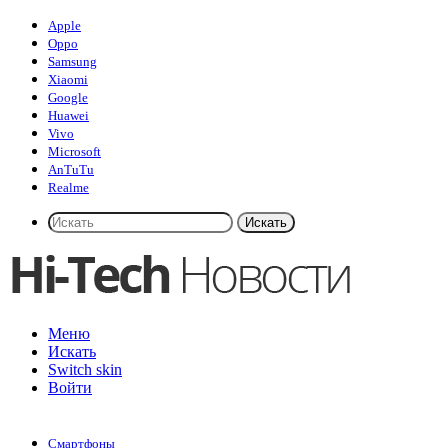
Apple
Oppo
Samsung
Xiaomi
Google
Huawei
Vivo
Microsoft
AnTuTu
Realme
Искать
Меню
Искать
Switch skin
Войти
Смартфоны