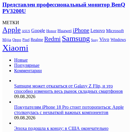
Представлен профессиональный монитор BenQ
PV3200U
МЕТКИ
Apple
iPhone
Google
Lenovo
Huawei
Microsoft
Honor
ASUS
Samsung
Redmi
Vivo
Realme
Oppo
Windows
Mijia
Pixel
Sony
Xiaomi
Новые
Популярные
Комментарии
Samsung может отказаться от Galaxy Z Flip, и это
способно изменить весь рынок складных смартфонов
09.08.2026
Покупателям iPhone 18 Pro стоит поторопиться: Apple
столкнулась с нехваткой важных компонентов
09.08.2026
Эпоха подошла к концу: в США окончательно