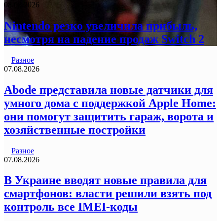
08.08.2026
Nintendo резко увеличила прибыль,
несмотря на падение продаж Switch 2
Разное
07.08.2026
Abode представила новые датчики для
умного дома с поддержкой Apple Home:
они помогут защитить гараж, ворота и
хозяйственные постройки
Разное
07.08.2026
В Украине вводят новые правила для
смартфонов: власти решили взять под
контроль все IMEI-коды