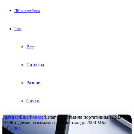
ПК и ноутбуки
Еще
Все
Патенты
Разное
Слухи
Главная
/
Еще
/
Разное
/
Lexar представила портативный SSD
D70E с двумя разъемами и скоростью до 2000 МБ/с
Разное