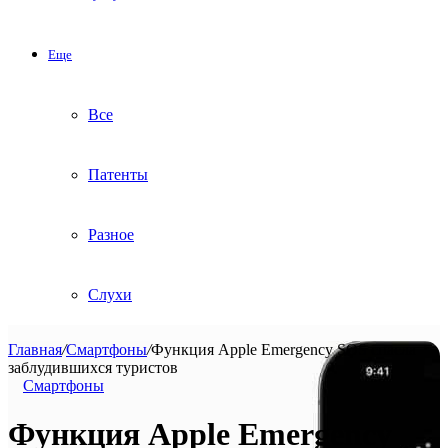
Еще
Все
Патенты
Разное
Слухи
Главная
/
Смартфоны
/
Функция Apple Emergency SOS спасла
заблудившихся туристов
Смартфоны
Функция Apple Emergency