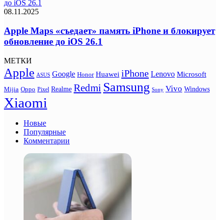
до iOS 26.1
08.11.2025
Apple Maps «съедает» память iPhone и блокирует
обновление до iOS 26.1
МЕТКИ
Apple
iPhone
Google
Lenovo
Huawei
Microsoft
Honor
ASUS
Samsung
Redmi
Vivo
Realme
Oppo
Windows
Mijia
Pixel
Sony
Xiaomi
Новые
Популярные
Комментарии