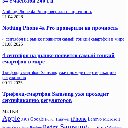
34 с частотой 240 Гц
Nothing Phone 4a Pro проверили на прочность
21.04.2026
Nothing Phone 4a Pro проверили на прочность
4 сентября на рынке появится самый тонкий смартфон в мире
31.08.2025
4 сентября на рынке появится самый тонкий
смартфон в мире
Трифолд-смартфон Samsung уже проходит сертификацию
регуляторов
09.11.2025
Трифолд-смартфон Samsung уже проходит
сертификацию регуляторов
МЕТКИ
Apple
iPhone
Google
Lenovo
Huawei
Microsoft
Honor
ASUS
Samsung
Redmi
Vivo
Realme
Oppo
Windows
Mijia
Pixel
Sony