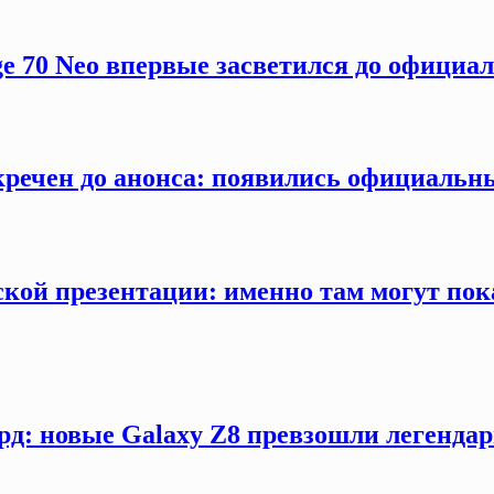
ge 70 Neo впервые засветился до официа
секречен до анонса: появились официаль
кой презентации: именно там могут пока
рд: новые Galaxy Z8 превзошли легендар