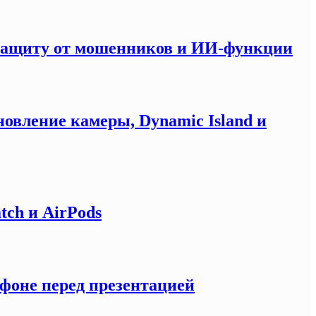
 защиту от мошенников и ИИ-функции
новление камеры, Dynamic Island и
tch и AirPods
тфоне перед презентацией