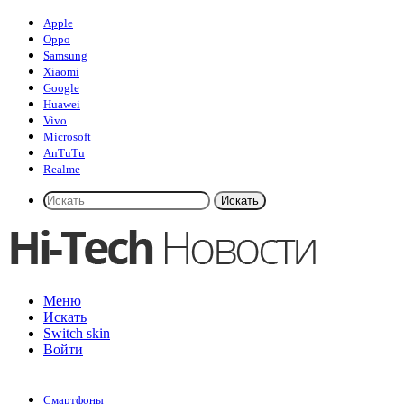
Apple
Oppo
Samsung
Xiaomi
Google
Huawei
Vivo
Microsoft
AnTuTu
Realme
Искать
Меню
Искать
Switch skin
Войти
Смартфоны