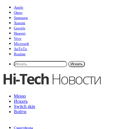
Apple
Oppo
Samsung
Xiaomi
Google
Huawei
Vivo
Microsoft
AnTuTu
Realme
Искать
Меню
Искать
Switch skin
Войти
Смартфоны