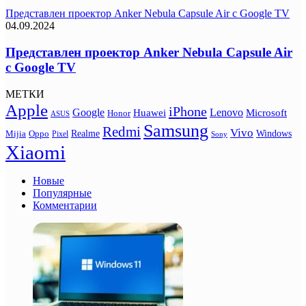
Представлен проектор Anker Nebula Capsule Air с Google TV
04.09.2024
Представлен проектор Anker Nebula Capsule Air
с Google TV
МЕТКИ
Apple
iPhone
Google
Lenovo
Huawei
Microsoft
Honor
ASUS
Samsung
Redmi
Vivo
Realme
Oppo
Windows
Mijia
Pixel
Sony
Xiaomi
Новые
Популярные
Комментарии