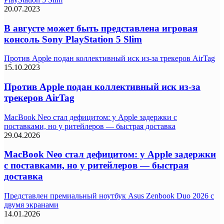
20.07.2023
В августе может быть представлена игровая
консоль Sony PlayStation 5 Slim
Против Apple подан коллективный иск из-за трекеров AirTag
15.10.2023
Против Apple подан коллективный иск из-за
трекеров AirTag
MacBook Neo стал дефицитом: у Apple задержки с
поставками, но у ритейлеров — быстрая доставка
29.04.2026
MacBook Neo стал дефицитом: у Apple задержки
с поставками, но у ритейлеров — быстрая
доставка
Представлен премиальный ноутбук Asus Zenbook Duo 2026 с
двумя экранами
14.01.2026