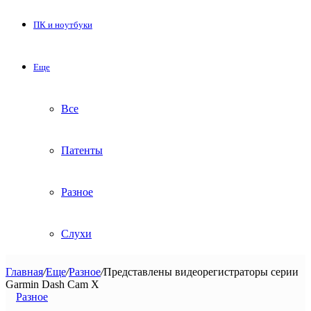
ПК и ноутбуки
Еще
Все
Патенты
Разное
Слухи
Главная
/
Еще
/
Разное
/
Представлены видеорегистраторы серии
Garmin Dash Cam X
Разное