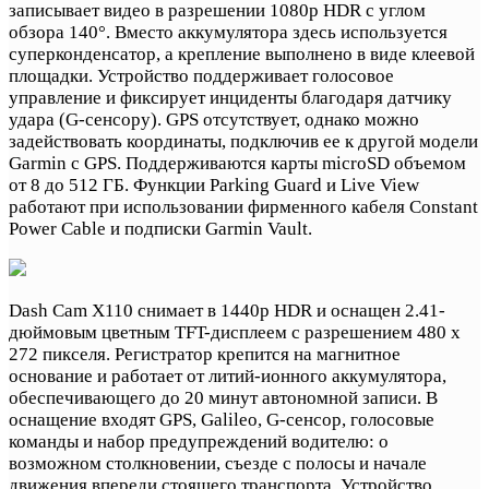
записывает видео в разрешении 1080p HDR с углом
обзора 140°. Вместо аккумулятора здесь используется
суперконденсатор, а крепление выполнено в виде клеевой
площадки. Устройство поддерживает голосовое
управление и фиксирует инциденты благодаря датчику
удара (G-сенсору). GPS отсутствует, однако можно
задействовать координаты, подключив ее к другой модели
Garmin с GPS. Поддерживаются карты microSD объемом
от 8 до 512 ГБ. Функции Parking Guard и Live View
работают при использовании фирменного кабеля Constant
Power Cable и подписки Garmin Vault.
Dash Cam X110 снимает в 1440p HDR и оснащен 2.41-
дюймовым цветным TFT-дисплеем с разрешением 480 х
272 пикселя. Регистратор крепится на магнитное
основание и работает от литий-ионного аккумулятора,
обеспечивающего до 20 минут автономной записи. В
оснащение входят GPS, Galileo, G-сенсор, голосовые
команды и набор предупреждений водителю: о
возможном столкновении, съезде с полосы и начале
движения впереди стоящего транспорта. Устройство