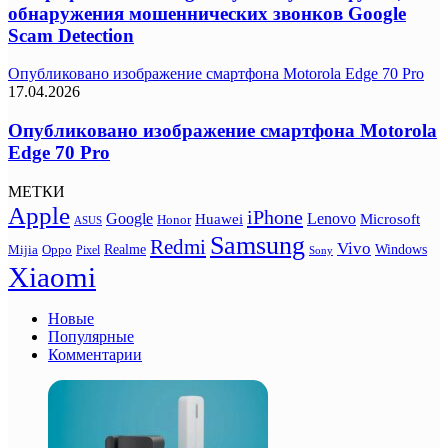
обнаружения мошеннических звонков Google
Scam Detection
Опубликовано изображение смартфона Motorola Edge 70 Pro
17.04.2026
Опубликовано изображение смартфона Motorola
Edge 70 Pro
МЕТКИ
Apple
iPhone
Google
Lenovo
Huawei
Microsoft
Honor
ASUS
Samsung
Redmi
Vivo
Realme
Oppo
Windows
Mijia
Pixel
Sony
Xiaomi
Новые
Популярные
Комментарии