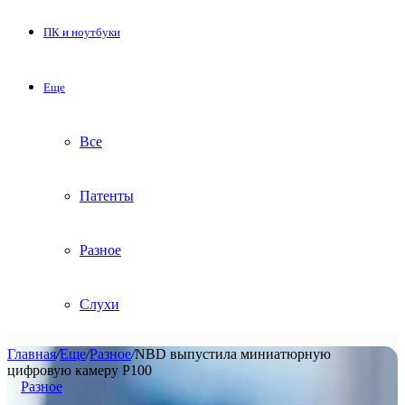
ПК и ноутбуки
Еще
Все
Патенты
Разное
Слухи
Главная
/
Еще
/
Разное
/
NBD выпустила миниатюрную
цифровую камеру P100
Разное