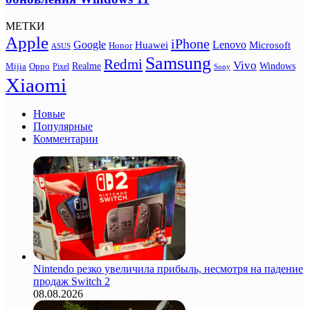
МЕТКИ
Apple
iPhone
Google
Lenovo
Huawei
Microsoft
Honor
ASUS
Samsung
Redmi
Vivo
Realme
Oppo
Windows
Mijia
Pixel
Sony
Xiaomi
Новые
Популярные
Комментарии
Nintendo резко увеличила прибыль, несмотря на падение
продаж Switch 2
08.08.2026