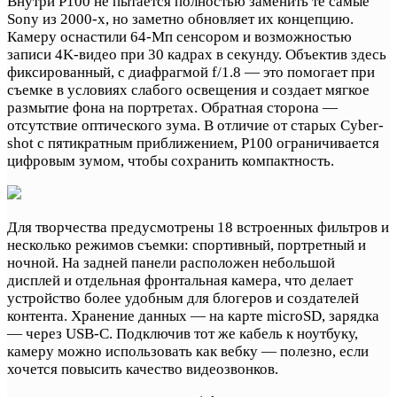
Внутри P100 не пытается полностью заменить те самые
Sony из 2000-х, но заметно обновляет их концепцию.
Камеру оснастили 64-Мп сенсором и возможностью
записи 4K-видео при 30 кадрах в секунду. Объектив здесь
фиксированный, с диафрагмой f/1.8 — это помогает при
съемке в условиях слабого освещения и создает мягкое
размытие фона на портретах. Обратная сторона —
отсутствие оптического зума. В отличие от старых Cyber-
shot с пятикратным приближением, P100 ограничивается
цифровым зумом, чтобы сохранить компактность.
Для творчества предусмотрены 18 встроенных фильтров и
несколько режимов съемки: спортивный, портретный и
ночной. На задней панели расположен небольшой
дисплей и отдельная фронтальная камера, что делает
устройство более удобным для блогеров и создателей
контента. Хранение данных — на карте microSD, зарядка
— через USB-C. Подключив тот же кабель к ноутбуку,
камеру можно использовать как вебку — полезно, если
хочется повысить качество видеозвонков.