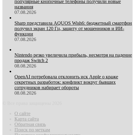
популярные кнопочные телефоны получили новые
названия
07.08.2026
Sharp представила AQUOS Wish6: бюджетный смартфон
получил экран 120 Гц, защиту от мошенников и ИИ-
функции
07.08.2026
Nintendo резко увеличила прибыль, несмотря на падение
продаж Switch 2
08.08.2026
OpenAI потребовала отклонить иск Apple о краже
секретных разработок: конфликт вокруг бывших
сотрудников набирает обороты
08.08.2026
© Все права защищены 2026
О сайте
Карта сайта
Обратная связь
Поиск по меткам