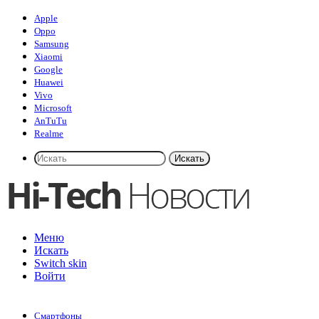
Apple
Oppo
Samsung
Xiaomi
Google
Huawei
Vivo
Microsoft
AnTuTu
Realme
Искать
Меню
Искать
Switch skin
Войти
Смартфоны