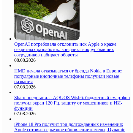
OpenAI потребовала отклонить иск Apple о краже
секретных разработок: конфликт вокруг бывших
сотрудников набирает обороты
08.08.2026
HMD начала отказываться от бренда Nokia в Европе:
популярные кнопочные телефоны получили новые
названия
07.08.2026
Sharp представила AQUOS Wish6: бюджетный смартфон
получил экран 120 Гц, защиту от мошенников и ИИ-
функции
07.08.2026
iPhone 18 Pro получит три долгожданных изменения:
Apple готовит серьезное обновление камеры, Dynamic