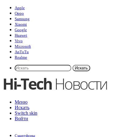
Apple
Oppo
Samsung
Xiaomi
Google
Huawei
Vivo
Microsoft
AnTuTu
Realme
Искать
Меню
Искать
Switch skin
Войти
Смартфоны