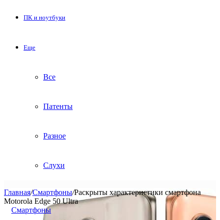
ПК и ноутбуки
Еще
Все
Патенты
Разное
Слухи
Главная
/
Смартфоны
/
Раскрыты характеристики смартфона
Motorola Edge 50 Ultra
Смартфоны