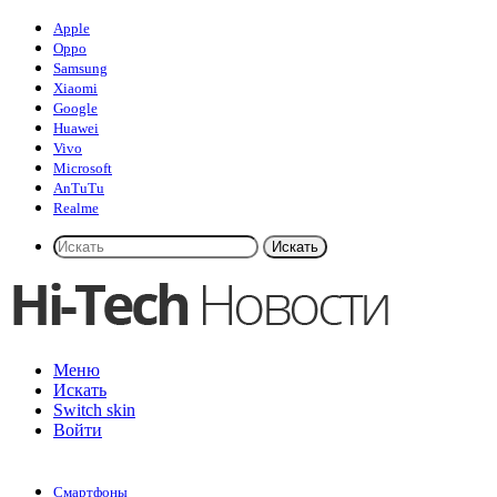
Apple
Oppo
Samsung
Xiaomi
Google
Huawei
Vivo
Microsoft
AnTuTu
Realme
Искать
Меню
Искать
Switch skin
Войти
Смартфоны