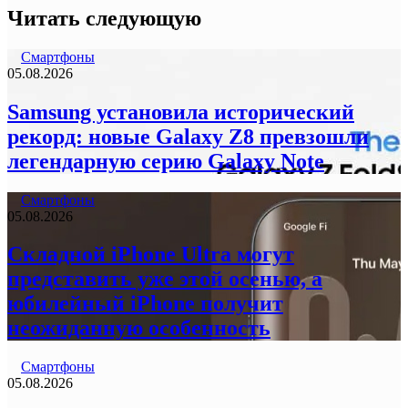
Читать следующую
Смартфоны
05.08.2026
Samsung установила исторический
рекорд: новые Galaxy Z8 превзошли
легендарную серию Galaxy Note
Смартфоны
05.08.2026
Складной iPhone Ultra могут
представить уже этой осенью, а
юбилейный iPhone получит
неожиданную особенность
Смартфоны
05.08.2026