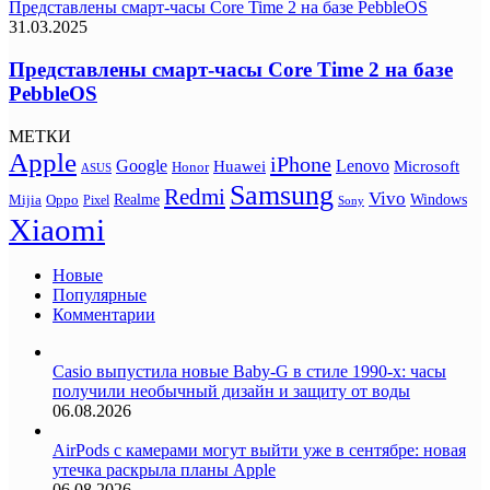
Представлены смарт-часы Core Time 2 на базе PebbleOS
31.03.2025
Представлены смарт-часы Core Time 2 на базе
PebbleOS
МЕТКИ
Apple
iPhone
Google
Lenovo
Huawei
Microsoft
Honor
ASUS
Samsung
Redmi
Vivo
Realme
Oppo
Windows
Mijia
Pixel
Sony
Xiaomi
Новые
Популярные
Комментарии
Casio выпустила новые Baby-G в стиле 1990-х: часы
получили необычный дизайн и защиту от воды
06.08.2026
AirPods с камерами могут выйти уже в сентябре: новая
утечка раскрыла планы Apple
06.08.2026