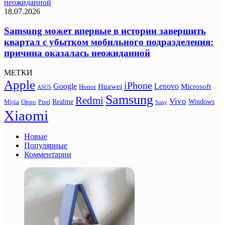
неожиданной
18.07.2026
Samsung может впервые в истории завершить
квартал с убытком мобильного подразделения:
причина оказалась неожиданной
МЕТКИ
Apple
iPhone
Google
Lenovo
Huawei
Microsoft
Honor
ASUS
Samsung
Redmi
Vivo
Realme
Oppo
Windows
Mijia
Pixel
Sony
Xiaomi
Новые
Популярные
Комментарии