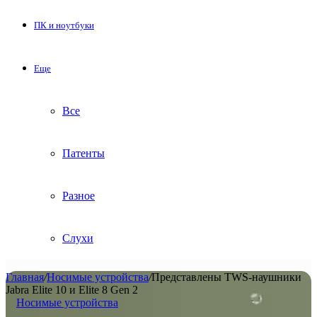
ПК и ноутбуки
Еще
Все
Патенты
Разное
Слухи
Главная
/
Носимые устройства
/
Представлены TWS-наушники
Jabra Elite 10 и Elite 8 Gen 2
Носимые устройства