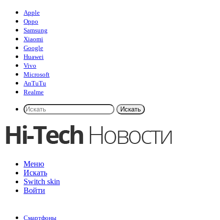
Apple
Oppo
Samsung
Xiaomi
Google
Huawei
Vivo
Microsoft
AnTuTu
Realme
Искать
Меню
Искать
Switch skin
Войти
Смартфоны