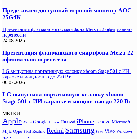
Представлен доступный игровой монитор AOC
25G4K
Презентация флагманского смартфона Meizu 22 официально
перенесена
24.08.2025
Презентация флагманского смартфона Meizu 22
официально перенесена
LG выпустила портативную колонку xboom Stage 501 с ИИ-
караоке и мощностью до 220 Вт
09.07.2026
LG выпустила портативную колонку xboom
Stage 501 с ИИ-караоке и мощностью до 220 Вт
МЕТКИ
Apple
iPhone
Google
Lenovo
Huawei
Microsoft
Honor
ASUS
Samsung
Redmi
Vivo
Realme
Oppo
Windows
Mijia
Pixel
Sony