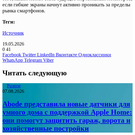
если гибкие экраны начнут активно проникать за пределы
рынка смартфонов.
Теги:
Источник
19.05.2026
0
41
Facebook
Twitter
LinkedIn
Вконтакте
Одноклассники
WhatsApp
Telegram
Viber
Читать следующую
Разное
07.08.2026
Abode представила новые датчики для
умного дома с поддержкой Apple Home:
они помогут защитить гараж, ворота и
хозяйственные постройки