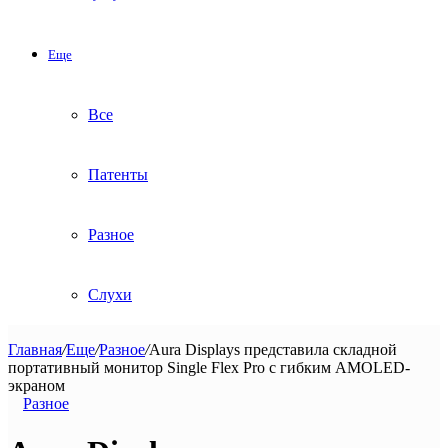
Еще
Все
Патенты
Разное
Слухи
Главная
/
Еще
/
Разное
/
Aura Displays представила складной
портативный монитор Single Flex Pro с гибким AMOLED-
экраном
Разное