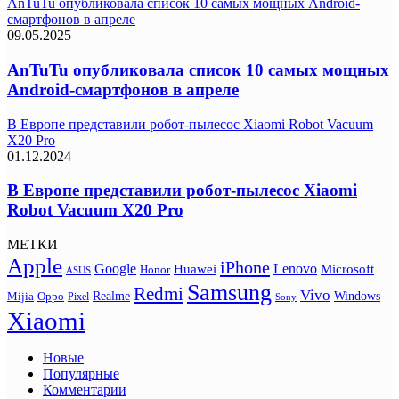
AnTuTu опубликовала список 10 самых мощных Android-
смартфонов в апреле
09.05.2025
AnTuTu опубликовала список 10 самых мощных
Android-смартфонов в апреле
В Европе представили робот-пылесос Xiaomi Robot Vacuum
X20 Pro
01.12.2024
В Европе представили робот-пылесос Xiaomi
Robot Vacuum X20 Pro
МЕТКИ
Apple
iPhone
Google
Lenovo
Huawei
Microsoft
Honor
ASUS
Samsung
Redmi
Vivo
Realme
Oppo
Windows
Mijia
Pixel
Sony
Xiaomi
Новые
Популярные
Комментарии