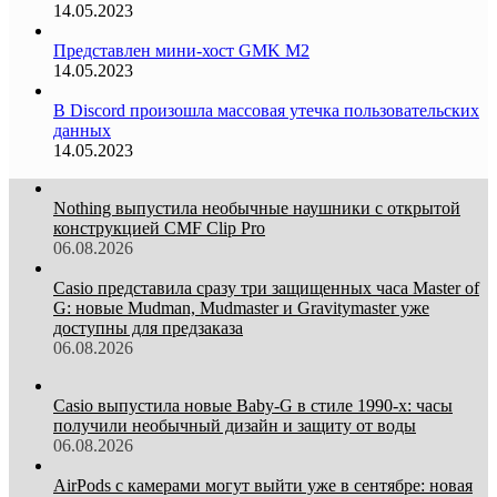
14.05.2023
Представлен мини-хост GMK M2
14.05.2023
В Discord произошла массовая утечка пользовательских
данных
14.05.2023
Nothing выпустила необычные наушники с открытой
конструкцией CMF Clip Pro
06.08.2026
Casio представила сразу три защищенных часа Master of
G: новые Mudman, Mudmaster и Gravitymaster уже
доступны для предзаказа
06.08.2026
Casio выпустила новые Baby-G в стиле 1990-х: часы
получили необычный дизайн и защиту от воды
06.08.2026
AirPods с камерами могут выйти уже в сентябре: новая