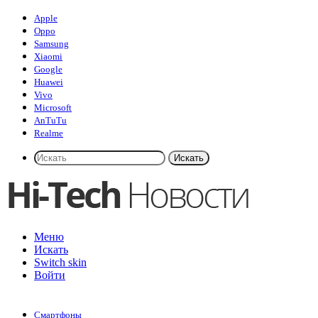
Apple
Oppo
Samsung
Xiaomi
Google
Huawei
Vivo
Microsoft
AnTuTu
Realme
Искать
Меню
Искать
Switch skin
Войти
Смартфоны