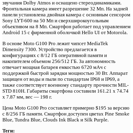
звучания Dolby Atmos и оснащено стереодинамиками.
Фронтальная камера имеет разрешение 32 Мп. На задней
панели установлена двойная камера с основным сенсором
Sony LYT-600 на 50 Мп и сверхширокоугольным
объективом на 8 Мп. Смартфон работает под управлением
Android 15 с фирменной оболочкой Hello UI от Motorola.
В основе Moto G100 Pro лежит чипсет MediaTek
Dimensity 7300. Устройство предлагается в
конфигурациях с 8/12 ГБ оперативной памяти и
накопителем объемом 256/512 ГБ. За автономность
отвечает мощная батарея емкостью 6720 мАч с
поддержкой быстрой зарядки мощностью 30 Вт. Аппарат
защищен от воды и пыли по стандартам IP68 и IP69, а
также соответствует военному стандарту прочности MIL-
STD 810H. Габариты смартфона составили 161.21 х 74.74
х 7.87 мм, вес — 198 г.
Цена Moto G100 Pro составляет примерно $195 за версию
с 8/256 ГБ памяти. Смартфон доступен цветах Pine Smoke
Blue, Tundra Blue, Clouds Ink Black и Silk Purple.
Теги: