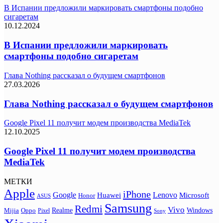
В Испании предложили маркировать смартфоны подобно
сигаретам
10.12.2024
В Испании предложили маркировать
смартфоны подобно сигаретам
Глава Nothing рассказал о будущем смартфонов
27.03.2026
Глава Nothing рассказал о будущем смартфонов
Google Pixel 11 получит модем производства MediaTek
12.10.2025
Google Pixel 11 получит модем производства
MediaTek
МЕТКИ
Apple
iPhone
Google
Lenovo
Huawei
Microsoft
Honor
ASUS
Samsung
Redmi
Vivo
Realme
Oppo
Windows
Mijia
Pixel
Sony