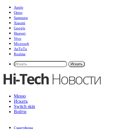
Apple
Oppo
Samsung
Xiaomi
Google
Huawei
Vivo
Microsoft
AnTuTu
Realme
Искать
Меню
Искать
Switch skin
Войти
Смартфоны