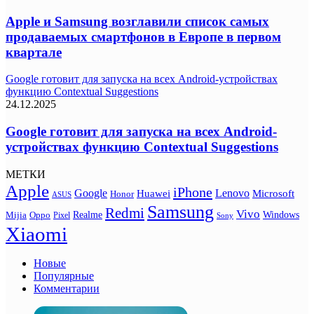
Apple и Samsung возглавили список самых
продаваемых смартфонов в Европе в первом
квартале
Google готовит для запуска на всех Android-устройствах
функцию Contextual Suggestions
24.12.2025
Google готовит для запуска на всех Android-
устройствах функцию Contextual Suggestions
МЕТКИ
Apple
iPhone
Google
Lenovo
Huawei
Microsoft
Honor
ASUS
Samsung
Redmi
Vivo
Realme
Oppo
Windows
Mijia
Pixel
Sony
Xiaomi
Новые
Популярные
Комментарии