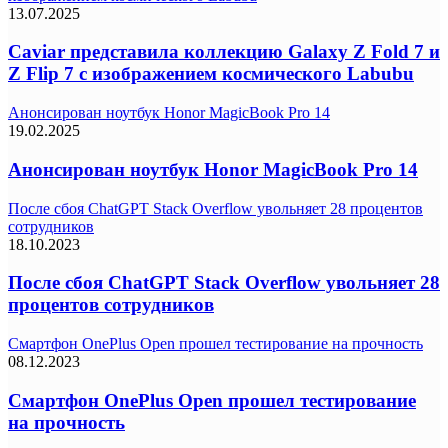
13.07.2025
Caviar представила коллекцию Galaxy Z Fold 7 и
Z Flip 7 с изображением космического Labubu
Анонсирован ноутбук Honor MagicBook Pro 14
19.02.2025
Анонсирован ноутбук Honor MagicBook Pro 14
После сбоя ChatGPT Stack Overflow увольняет 28 процентов
сотрудников
18.10.2023
После сбоя ChatGPT Stack Overflow увольняет 28
процентов сотрудников
Смартфон OnePlus Open прошел тестирование на прочность
08.12.2023
Смартфон OnePlus Open прошел тестирование
на прочность