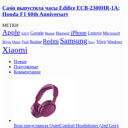
Casio выпустила часы Edifice ECB-2300HR-1A:
Honda F1 60th Anniversary
МЕТКИ
Apple
iPhone
Google
Lenovo
Huawei
Microsoft
Honor
ASUS
Samsung
Redmi
Vivo
Realme
Oppo
Windows
Mijia
Pixel
Sony
Xiaomi
Новые
Популярные
Комментарии
Bose представила QuietComfort Headphones (2nd Gen):