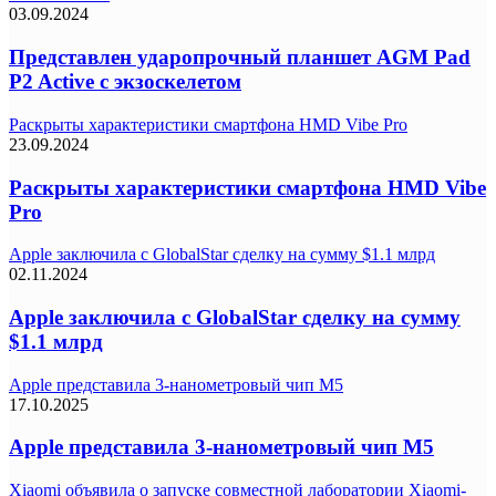
03.09.2024
Представлен ударопрочный планшет AGM Pad
P2 Active с экзоскелетом
Раскрыты характеристики смартфона HMD Vibe Pro
23.09.2024
Раскрыты характеристики смартфона HMD Vibe
Pro
Apple заключила с GlobalStar сделку на сумму $1.1 млрд
02.11.2024
Apple заключила с GlobalStar сделку на сумму
$1.1 млрд
Apple представила 3-нанометровый чип M5
17.10.2025
Apple представила 3-нанометровый чип M5
Xiaomi объявила о запуске совместной лаборатории Xiaomi-