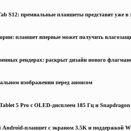
ab S12: премиальные планшеты представят уже в 
тории: планшет впервые может получить влагоза
твенных рендерах: раскрыт дизайн нового флагма
еальном изображении перед анонсом
blet 5 Pro с OLED-дисплеем 185 Гц и Snapdragon 8
 Android-планшет с экраном 3.5K и поддержкой Wi