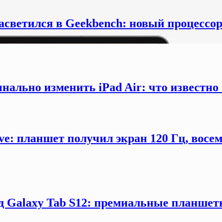
засветился в Geekbench: новый процессо
инально изменить iPad Air: что известно
ve: планшет получил экран 120 Гц, восе
 Galaxy Tab S12: премиальные планшеты