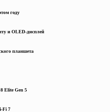
этом году
щиту и OLED-дисплей
нского планшета
 Elite Gen 5
-Fi 7