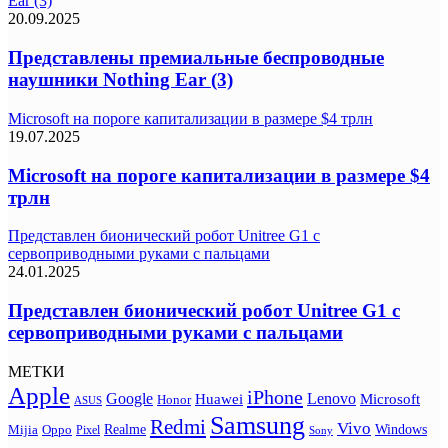
Ear (3)
20.09.2025
Представлены премиальные беспроводные
наушники Nothing Ear (3)
Microsoft на пороге капитализации в размере $4 трлн
19.07.2025
Microsoft на пороге капитализации в размере $4
трлн
Представлен бионический робот Unitree G1 с
сервоприводными руками с пальцами
24.01.2025
Представлен бионический робот Unitree G1 с
сервоприводными руками с пальцами
МЕТКИ
Apple
iPhone
Google
Lenovo
Huawei
Microsoft
Honor
ASUS
Samsung
Redmi
Vivo
Realme
Oppo
Windows
Mijia
Pixel
Sony