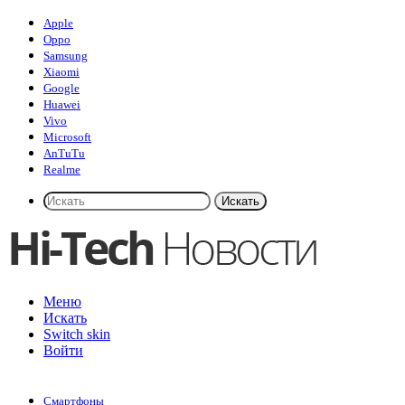
Apple
Oppo
Samsung
Xiaomi
Google
Huawei
Vivo
Microsoft
AnTuTu
Realme
Искать
Меню
Искать
Switch skin
Войти
Смартфоны